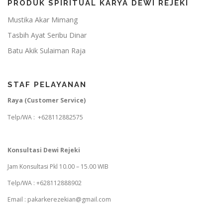
PRODUK SPIRITUAL KARYA DEWI REJEKI
Mustika Akar Mimang
Tasbih Ayat Seribu Dinar
Batu Akik Sulaiman Raja
STAF PELAYANAN
Raya (Customer Service)
Telp/WA : +628112882575
Konsultasi Dewi Rejeki
Jam Konsultasi Pkl 10.00 – 15.00 WIB
Telp/WA : +628112888902
Email : pakarkerezekian@gmail.com