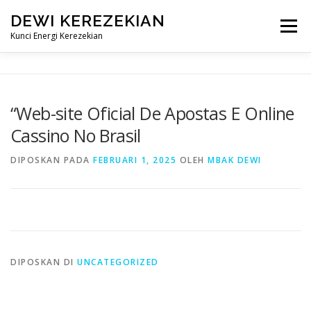
Lompat
DEWI KEREZEKIAN
ke
Menu
konten
Kunci Energi Kerezekian
DEPAN
PRODUK SPIRITUAL
“Web-site Oficial De Apostas E Online
Cassino No Brasil
TASBIH PELARISAN
TESTIMONI
DEWI REJEKI
DIPOSKAN PADA
FEBRUARI 1, 2025
OLEH
MBAK DEWI
CARA PEMAHARAN
DIPOSKAN DI
UNCATEGORIZED