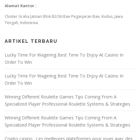
Alamat Kantor :
Cluster Graha Jatisari Blok B2/36 Bae Peganjaran Bae, Kudus, Jawa
Tengah, Indonesia.
ARTIKEL TERBARU
Lucky Time For Wagering Best Time To Enjoy At Casino In
Order To Win
Lucky Time For Wagering Best Time To Enjoy At Casino In
Order To Win
Winning Different Roulette Games Tips Coming From A
Specialized Player Professional Roulette Systems & Strategies
Winning Different Roulette Games Tips Coming From A
Specialized Player Professional Roulette Systems & Strategies
Crypto casino : Les meilleures plateformes pour jouer avec des