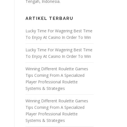
Tengah, Indonesia.
ARTIKEL TERBARU
Lucky Time For Wagering Best Time
To Enjoy At Casino In Order To Win
Lucky Time For Wagering Best Time
To Enjoy At Casino In Order To Win
Winning Different Roulette Games
Tips Coming From A Specialized
Player Professional Roulette
Systems & Strategies
Winning Different Roulette Games
Tips Coming From A Specialized
Player Professional Roulette
Systems & Strategies