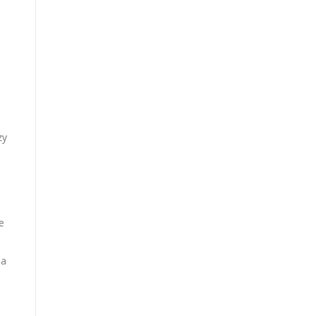
zy
e
ja