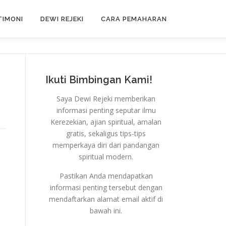
TIMONI
DEWI REJEKI
CARA PEMAHARAN
Ikuti Bimbingan Kami!
Saya Dewi Rejeki memberikan
informasi penting seputar ilmu
Kerezekian, ajian spiritual, amalan
gratis, sekaligus tips-tips
memperkaya diri dari pandangan
spiritual modern.
Pastikan Anda mendapatkan
informasi penting tersebut dengan
mendaftarkan alamat email aktif di
bawah ini.