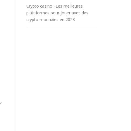
Crypto casino : Les meilleures
plateformes pour jouer avec des
crypto-monnaies en 2023
z