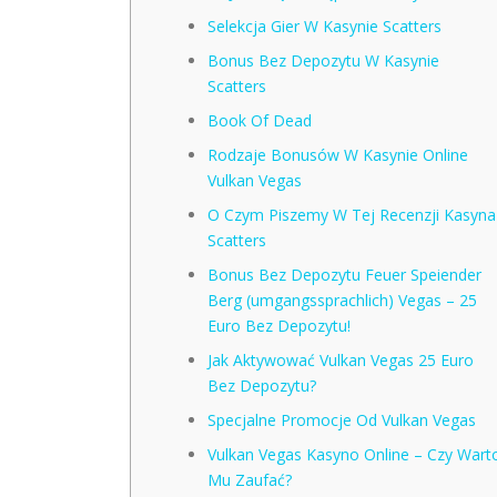
Selekcja Gier W Kasynie Scatters
Bonus Bez Depozytu W Kasynie
Scatters
Book Of Dead
Rodzaje Bonusów W Kasynie Online
Vulkan Vegas
O Czym Piszemy W Tej Recenzji Kasyna
Scatters
Bonus Bez Depozytu Feuer Speiender
Berg (umgangssprachlich) Vegas – 25
Euro Bez Depozytu!
Jak Aktywować Vulkan Vegas 25 Euro
Bez Depozytu?
Specjalne Promocje Od Vulkan Vegas
Vulkan Vegas Kasyno Online – Czy Wart
Mu Zaufać?