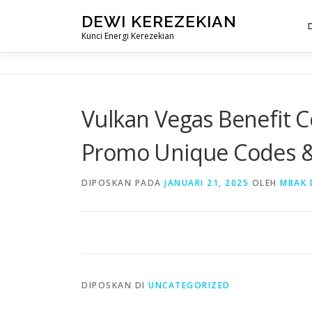
Lompat
DEWI KEREZEKIAN
ke
Kunci Energi Kerezekian
konten
Vulkan Vegas Benefit 
Promo Unique Codes &
DIPOSKAN PADA
JANUARI 21, 2025
OLEH
MBAK 
DIPOSKAN DI
UNCATEGORIZED