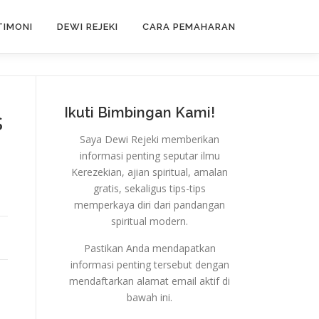
TIMONI
DEWI REJEKI
CARA PEMAHARAN
Ikuti Bimbingan Kami!
s
Saya Dewi Rejeki memberikan
informasi penting seputar ilmu
Kerezekian, ajian spiritual, amalan
gratis, sekaligus tips-tips
memperkaya diri dari pandangan
spiritual modern.
Pastikan Anda mendapatkan
informasi penting tersebut dengan
mendaftarkan alamat email aktif di
bawah ini.