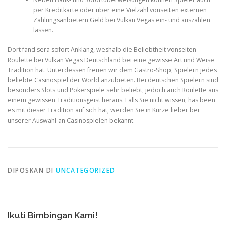
per Kreditkarte oder über eine Vielzahl vonseiten externen
Zahlungsanbietern Geld bei Vulkan Vegas ein- und auszahlen
lassen.
Dort fand sera sofort Anklang, weshalb die Beliebtheit vonseiten
Roulette bei Vulkan Vegas Deutschland bei eine gewisse Art und Weise
Tradition hat. Unterdessen freuen wir dem Gastro-Shop, Spielern jedes
beliebte Casinospiel der World anzubieten. Bei deutschen Spielern sind
besonders Slots und Pokerspiele sehr beliebt, jedoch auch Roulette aus
einem gewissen Traditionsgeist heraus. Falls Sie nicht wissen, has been
es mit dieser Tradition auf sich hat, werden Sie in Kürze lieber bei
unserer Auswahl an Casinospielen bekannt.
DIPOSKAN DI
UNCATEGORIZED
Ikuti Bimbingan Kami!