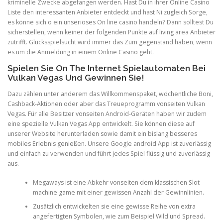
kriminelle Zwecke abgefangen werden. Hast Du in ihrer Online Casino
Liste den interessanten Anbieter entdeckt und hast Ni zugleich Sorge,
es könne sich o ein unseriöses On line casino handeln? Dann solltest Du
sicherstellen, wenn keiner der folgenden Punkte auf living area Anbieter
zutrifft. Glücksspielsucht wird immer das Zum gegenstand haben, wenn
es um die Anmeldung in einem Online Casino geht.
Spielen Sie On The Internet Spielautomaten Bei
Vulkan Vegas Und Gewinnen Sie!
Dazu zählen unter anderem das Willkommenspaket, wöchentliche Boni,
Cashback-Aktionen oder aber das Treueprogramm vonseiten Vulkan
Vegas. Für alle Besitzer vonseiten Android-Geräten haben wir zudem
eine spezielle Vulkan Vegas App entwickelt. Sie können diese auf
unserer Website herunterladen sowie damit ein bislang besseres
mobiles Erlebnis genießen. Unsere Google android App ist zuverlässig
und einfach zu verwenden und führt jedes Spiel flüssig und zuverlässig
aus.
Megaways ist eine Abkehr vonseiten dem klassischen Slot
machine game mit einer gewissen Anzahl der Gewinnlinien.
Zusätzlich entwickelten sie eine gewisse Reihe von extra
angefertigten Symbolen, wie zum Beispiel Wild und Spread.