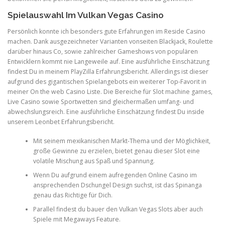
Spielauswahl Im Vulkan Vegas Casino
Persönlich konnte ich besonders gute Erfahrungen im Reside Casino
machen. Dank ausgezeichneter Varianten vonseiten Blackjack, Roulette
darüber hinaus Co, sowie zahlreicher Gameshows von populären
Entwicklern kommt nie Langeweile auf. Eine ausführliche Einschätzung
findest Du in meinem PlayZilla Erfahrungsbericht. Allerdings ist dieser
aufgrund des gigantischen Spielangebots ein weiterer Top-Favorit in
meiner On the web Casino Liste. Die Bereiche für Slot machine games,
Live Casino sowie Sportwetten sind gleichermaßen umfang- und
abwechslungsreich. Eine ausführliche Einschätzung findest Du inside
unserem Leonbet Erfahrungsbericht.
Mit seinem mexikanischen Markt-Thema und der Möglichkeit,
große Gewinne zu erzielen, bietet genau dieser Slot eine
volatile Mischung aus Spaß und Spannung.
Wenn Du aufgrund einem aufregenden Online Casino im
ansprechenden Dschungel Design suchst, ist das Spinanga
genau das Richtige für Dich.
Parallel findest du bauer den Vulkan Vegas Slots aber auch
Spiele mit Megaways Feature.