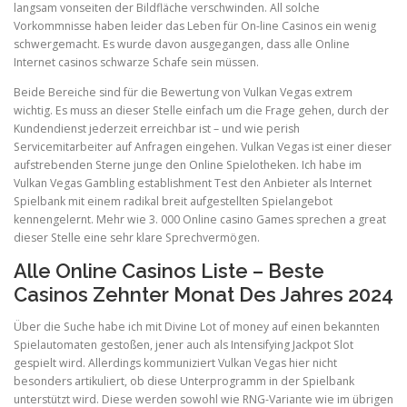
langsam vonseiten der Bildfläche verschwinden. All solche
Vorkommnisse haben leider das Leben für On-line Casinos ein wenig
schwergemacht. Es wurde davon ausgegangen, dass alle Online
Internet casinos schwarze Schafe sein müssen.
Beide Bereiche sind für die Bewertung von Vulkan Vegas extrem
wichtig. Es muss an dieser Stelle einfach um die Frage gehen, durch der
Kundendienst jederzeit erreichbar ist – und wie perish
Servicemitarbeiter auf Anfragen eingehen. Vulkan Vegas ist einer dieser
aufstrebenden Sterne junge den Online Spielotheken. Ich habe im
Vulkan Vegas Gambling establishment Test den Anbieter als Internet
Spielbank mit einem radikal breit aufgestellten Spielangebot
kennengelernt. Mehr wie 3. 000 Online casino Games sprechen a great
dieser Stelle eine sehr klare Sprechvermögen.
Alle Online Casinos Liste – Beste
Casinos Zehnter Monat Des Jahres 2024
Über die Suche habe ich mit Divine Lot of money auf einen bekannten
Spielautomaten gestoßen, jener auch als Intensifying Jackpot Slot
gespielt wird. Allerdings kommuniziert Vulkan Vegas hier nicht
besonders artikuliert, ob diese Unterprogramm in der Spielbank
unterstützt wird. Diese werden sowohl wie RNG-Variante wie im übrigen