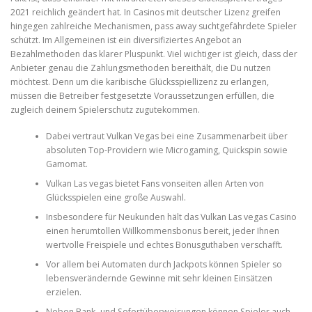
2021 reichlich geändert hat. In Casinos mit deutscher Lizenz greifen
hingegen zahlreiche Mechanismen, pass away suchtgefährdete Spieler
schützt. Im Allgemeinen ist ein diversifiziertes Angebot an
Bezahlmethoden das klarer Pluspunkt. Viel wichtiger ist gleich, dass der
Anbieter genau die Zahlungsmethoden bereithält, die Du nutzen
möchtest. Denn um die karibische Glücksspiellizenz zu erlangen,
müssen die Betreiber festgesetzte Voraussetzungen erfüllen, die
zugleich deinem Spielerschutz zugutekommen.
Dabei vertraut Vulkan Vegas bei eine Zusammenarbeit über
absoluten Top-Providern wie Microgaming, Quickspin sowie
Gamomat.
Vulkan Las vegas bietet Fans vonseiten allen Arten von
Glücksspielen eine große Auswahl.
Insbesondere für Neukunden hält das Vulkan Las vegas Casino
einen herumtollen Willkommensbonus bereit, jeder Ihnen
wertvolle Freispiele und echtes Bonusguthaben verschafft.
Vor allem bei Automaten durch Jackpots können Spieler so
lebensverändernde Gewinne mit sehr kleinen Einsätzen
erzielen.
Neben Bank- und Sofortüberweisungen können Spieler auch