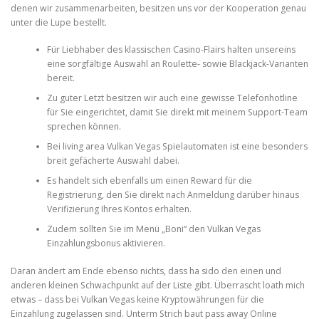
denen wir zusammenarbeiten, besitzen uns vor der Kooperation genau
unter die Lupe bestellt.
Für Liebhaber des klassischen Casino-Flairs halten unsereins
eine sorgfältige Auswahl an Roulette- sowie Blackjack-Varianten
bereit.
Zu guter Letzt besitzen wir auch eine gewisse Telefonhotline
für Sie eingerichtet, damit Sie direkt mit meinem Support-Team
sprechen können.
Bei living area Vulkan Vegas Spielautomaten ist eine besonders
breit gefächerte Auswahl dabei.
Es handelt sich ebenfalls um einen Reward für die
Registrierung, den Sie direkt nach Anmeldung darüber hinaus
Verifizierung Ihres Kontos erhalten.
Zudem sollten Sie im Menü „Boni“ den Vulkan Vegas
Einzahlungsbonus aktivieren.
Daran ändert am Ende ebenso nichts, dass ha sido den einen und
anderen kleinen Schwachpunkt auf der Liste gibt. Überrascht loath mich
etwas – dass bei Vulkan Vegas keine Kryptowährungen für die
Einzahlung zugelassen sind. Unterm Strich baut pass away Online