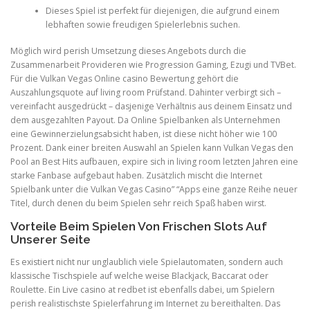
Dieses Spiel ist perfekt für diejenigen, die aufgrund einem
lebhaften sowie freudigen Spielerlebnis suchen.
Möglich wird perish Umsetzung dieses Angebots durch die
Zusammenarbeit Provideren wie Progression Gaming, Ezugi und TVBet.
Für die Vulkan Vegas Online casino Bewertung gehört die
Auszahlungsquote auf living room Prüfstand. Dahinter verbirgt sich –
vereinfacht ausgedrückt – dasjenige Verhältnis aus deinem Einsatz und
dem ausgezahlten Payout. Da Online Spielbanken als Unternehmen
eine Gewinnerzielungsabsicht haben, ist diese nicht höher wie 100
Prozent. Dank einer breiten Auswahl an Spielen kann Vulkan Vegas den
Pool an Best Hits aufbauen, expire sich in living room letzten Jahren eine
starke Fanbase aufgebaut haben. Zusätzlich mischt die Internet
Spielbank unter die Vulkan Vegas Casino” “Apps eine ganze Reihe neuer
Titel, durch denen du beim Spielen sehr reich Spaß haben wirst.
Vorteile Beim Spielen Von Frischen Slots Auf
Unserer Seite
Es existiert nicht nur unglaublich viele Spielautomaten, sondern auch
klassische Tischspiele auf welche weise Blackjack, Baccarat oder
Roulette. Ein Live casino at redbet ist ebenfalls dabei, um Spielern
perish realistischste Spielerfahrung im Internet zu bereithalten. Das