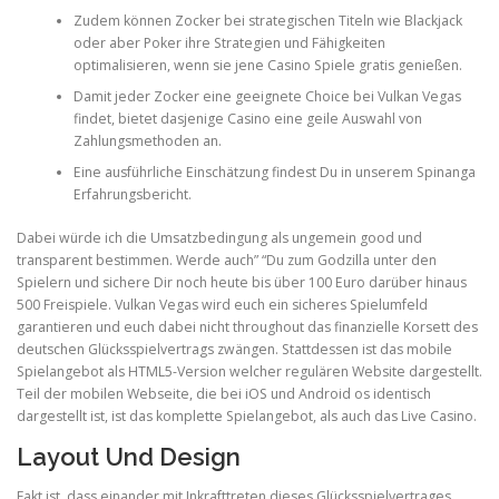
Zudem können Zocker bei strategischen Titeln wie Blackjack
oder aber Poker ihre Strategien und Fähigkeiten
optimalisieren, wenn sie jene Casino Spiele gratis genießen.
Damit jeder Zocker eine geeignete Choice bei Vulkan Vegas
findet, bietet dasjenige Casino eine geile Auswahl von
Zahlungsmethoden an.
Eine ausführliche Einschätzung findest Du in unserem Spinanga
Erfahrungsbericht.
Dabei würde ich die Umsatzbedingung als ungemein good und
transparent bestimmen. Werde auch” “Du zum Godzilla unter den
Spielern und sichere Dir noch heute bis über 100 Euro darüber hinaus
500 Freispiele. Vulkan Vegas wird euch ein sicheres Spielumfeld
garantieren und euch dabei nicht throughout das finanzielle Korsett des
deutschen Glücksspielvertrags zwängen. Stattdessen ist das mobile
Spielangebot als HTML5-Version welcher regulären Website dargestellt.
Teil der mobilen Webseite, die bei iOS und Android os identisch
dargestellt ist, ist das komplette Spielangebot, als auch das Live Casino.
Layout Und Design
Fakt ist, dass einander mit Inkrafttreten dieses Glücksspielvertrages