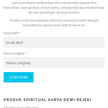
Saya Dewi Rejeki memberikan informasi penting seputar ilmu
Kerezekian, ajian spiritual, amalan gratis, sekaligus tips-tips memperkaya
diri dari pandangan spiritual modern.
Pastikan Anda mendapatkan informasi penting tersebut dengan
mendaftarkan alamat email aktif di bawah ini.
Email Aktif
*
Nama Lengkap
*
PRODUK SPIRITUAL KARYA DEWI REJEKI
Mustika Akar Mimang