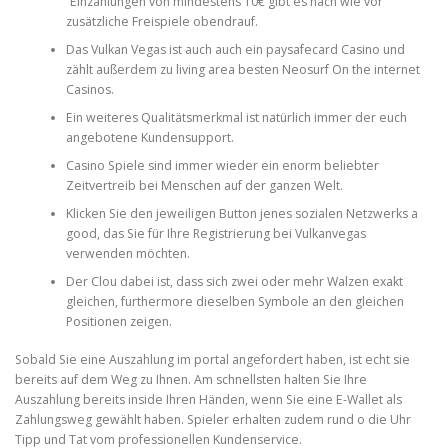
“Einzahlungen von mindestens 10€ gibt es nach wie vor
zusätzliche Freispiele obendrauf.
Das Vulkan Vegas ist auch auch ein paysafecard Casino und
zählt außerdem zu living area besten Neosurf On the internet
Casinos.
Ein weiteres Qualitätsmerkmal ist natürlich immer der euch
angebotene Kundensupport.
Casino Spiele sind immer wieder ein enorm beliebter
Zeitvertreib bei Menschen auf der ganzen Welt.
Klicken Sie den jeweiligen Button jenes sozialen Netzwerks a
good, das Sie für Ihre Registrierung bei Vulkanvegas
verwenden möchten.
Der Clou dabei ist, dass sich zwei oder mehr Walzen exakt
gleichen, furthermore dieselben Symbole an den gleichen
Positionen zeigen.
Sobald Sie eine Auszahlung im portal angefordert haben, ist echt sie
bereits auf dem Weg zu Ihnen. Am schnellsten halten Sie Ihre
Auszahlung bereits inside Ihren Händen, wenn Sie eine E-Wallet als
Zahlungsweg gewählt haben. Spieler erhalten zudem rund o die Uhr
Tipp und Tat vom professionellen Kundenservice.