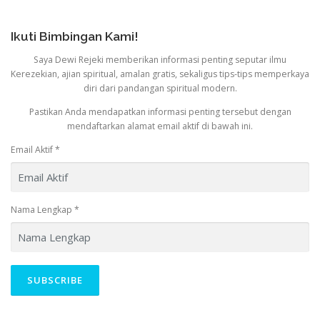
Ikuti Bimbingan Kami!
Saya Dewi Rejeki memberikan informasi penting seputar ilmu
Kerezekian, ajian spiritual, amalan gratis, sekaligus tips-tips memperkaya
diri dari pandangan spiritual modern.
Pastikan Anda mendapatkan informasi penting tersebut dengan
mendaftarkan alamat email aktif di bawah ini.
Email Aktif
*
Nama Lengkap
*