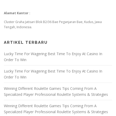
Alamat Kantor :
Cluster Graha Jatisari Blok B2/36 Bae Peganjaran Bae, Kudus, Jawa
Tengah, Indonesia.
ARTIKEL TERBARU
Lucky Time For Wagering Best Time To Enjoy At Casino In
Order To Win
Lucky Time For Wagering Best Time To Enjoy At Casino In
Order To Win
Winning Different Roulette Games Tips Coming From A
Specialized Player Professional Roulette Systems & Strategies
Winning Different Roulette Games Tips Coming From A
Specialized Player Professional Roulette Systems & Strategies