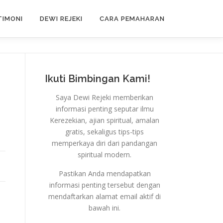
TIMONI
DEWI REJEKI
CARA PEMAHARAN
Ikuti Bimbingan Kami!
Saya Dewi Rejeki memberikan
informasi penting seputar ilmu
Kerezekian, ajian spiritual, amalan
gratis, sekaligus tips-tips
memperkaya diri dari pandangan
spiritual modern.
Pastikan Anda mendapatkan
informasi penting tersebut dengan
mendaftarkan alamat email aktif di
bawah ini.