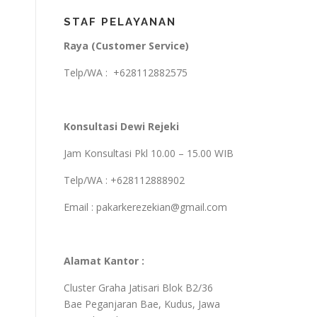
STAF PELAYANAN
Raya (Customer Service)
Telp/WA : +628112882575
Konsultasi Dewi Rejeki
Jam Konsultasi Pkl 10.00 – 15.00 WIB
Telp/WA : +628112888902
Email : pakarkerezekian@gmail.com
Alamat Kantor :
Cluster Graha Jatisari Blok B2/36
Bae Peganjaran Bae, Kudus, Jawa