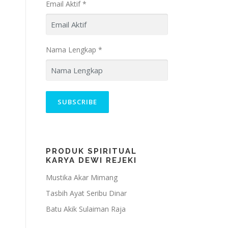
Email Aktif
*
Nama Lengkap
*
PRODUK SPIRITUAL
KARYA DEWI REJEKI
Mustika Akar Mimang
Tasbih Ayat Seribu Dinar
Batu Akik Sulaiman Raja