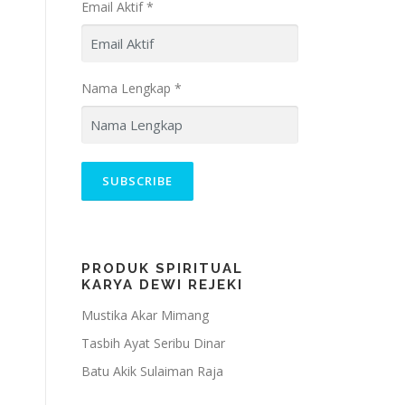
Email Aktif
*
Nama Lengkap
*
PRODUK SPIRITUAL
KARYA DEWI REJEKI
Mustika Akar Mimang
Tasbih Ayat Seribu Dinar
Batu Akik Sulaiman Raja