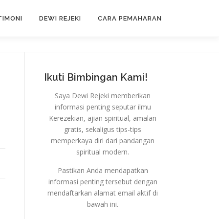
TIMONI
DEWI REJEKI
CARA PEMAHARAN
Ikuti Bimbingan Kami!
Saya Dewi Rejeki memberikan
informasi penting seputar ilmu
Kerezekian, ajian spiritual, amalan
gratis, sekaligus tips-tips
memperkaya diri dari pandangan
spiritual modern.
Pastikan Anda mendapatkan
informasi penting tersebut dengan
mendaftarkan alamat email aktif di
bawah ini.