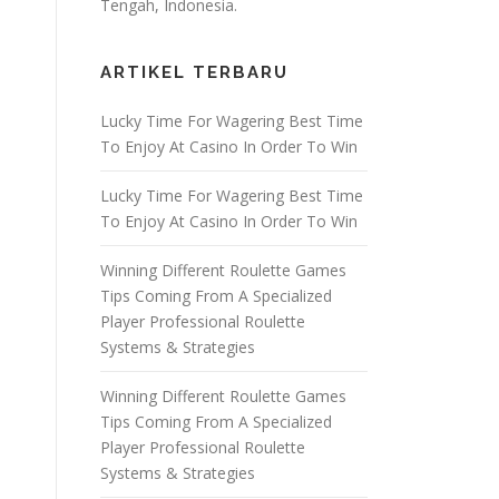
Tengah, Indonesia.
ARTIKEL TERBARU
Lucky Time For Wagering Best Time
To Enjoy At Casino In Order To Win
Lucky Time For Wagering Best Time
To Enjoy At Casino In Order To Win
Winning Different Roulette Games
Tips Coming From A Specialized
Player Professional Roulette
Systems & Strategies
Winning Different Roulette Games
Tips Coming From A Specialized
Player Professional Roulette
Systems & Strategies