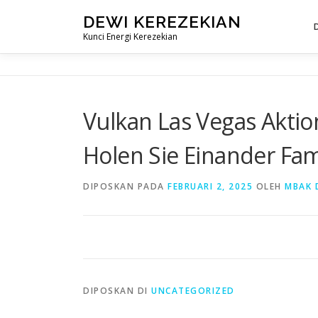
Lompat
DEWI KEREZEKIAN
ke
Kunci Energi Kerezekian
konten
Vulkan Las Vegas Akti
Holen Sie Einander Fa
DIPOSKAN PADA
FEBRUARI 2, 2025
OLEH
MBAK 
DIPOSKAN DI
UNCATEGORIZED