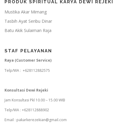
PRODUK SPIRITUAL KARYA DEWI REJEKI
Mustika Akar Mimang
Tasbih Ayat Seribu Dinar
Batu Akik Sulaiman Raja
STAF PELAYANAN
Raya (Customer Service)
Telp/WA : +628112882575
Konsultasi Dewi Rejeki
Jam Konsultasi Pkl 10.00 – 15.00 WIB
Telp/WA : +628112888902
Email : pakarkerezekian@gmail.com