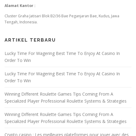
Alamat Kantor :
Cluster Graha Jatisari Blok B2/36 Bae Peganjaran Bae, Kudus, Jawa
Tengah, Indonesia.
ARTIKEL TERBARU
Lucky Time For Wagering Best Time To Enjoy At Casino In
Order To Win
Lucky Time For Wagering Best Time To Enjoy At Casino In
Order To Win
Winning Different Roulette Games Tips Coming From A
Specialized Player Professional Roulette Systems & Strategies
Winning Different Roulette Games Tips Coming From A
Specialized Player Professional Roulette Systems & Strategies
Crypto casino : Les meilleures plateformes pour jouer avec des