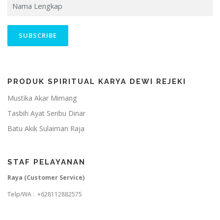
PRODUK SPIRITUAL KARYA DEWI REJEKI
Mustika Akar Mimang
Tasbih Ayat Seribu Dinar
Batu Akik Sulaiman Raja
STAF PELAYANAN
Raya (Customer Service)
Telp/WA : +628112882575