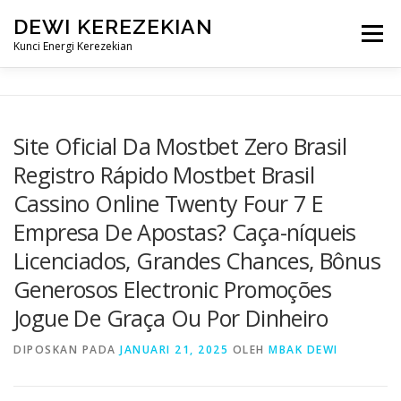
Lompat
DEWI KEREZEKIAN
ke
Menu
konten
Kunci Energi Kerezekian
DEPAN
PRODUK SPIRITUAL
Site Oficial Da Mostbet Zero Brasil ️
Registro Rápido Mostbet Brasil
TASBIH PELARISAN
TESTIMONI
DEWI REJEKI
Cassino Online Twenty Four 7 E
Empresa De Apostas? Caça-níqueis
CARA PEMAHARAN
Licenciados, Grandes Chances, Bônus
Generosos Electronic Promoções ️
Jogue De Graça Ou Por Dinheiro
DIPOSKAN PADA
JANUARI 21, 2025
OLEH
MBAK DEWI