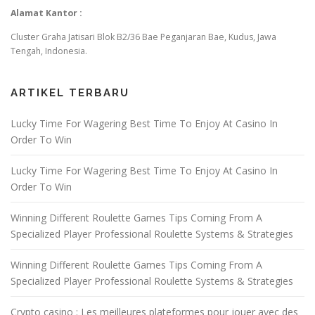
Alamat Kantor :
Cluster Graha Jatisari Blok B2/36 Bae Peganjaran Bae, Kudus, Jawa
Tengah, Indonesia.
ARTIKEL TERBARU
Lucky Time For Wagering Best Time To Enjoy At Casino In
Order To Win
Lucky Time For Wagering Best Time To Enjoy At Casino In
Order To Win
Winning Different Roulette Games Tips Coming From A
Specialized Player Professional Roulette Systems & Strategies
Winning Different Roulette Games Tips Coming From A
Specialized Player Professional Roulette Systems & Strategies
Crypto casino : Les meilleures plateformes pour jouer avec des