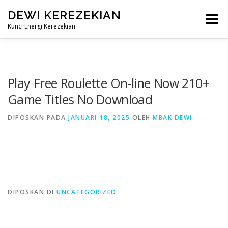
Lompat
DEWI KEREZEKIAN
ke
Menu
konten
Kunci Energi Kerezekian
DEPAN
PRODUK SPIRITUAL
Play Free Roulette On-line Now 210+
Game Titles No Download
TASBIH PELARISAN
TESTIMONI
DEWI REJEKI
DIPOSKAN PADA
JANUARI 18, 2025
OLEH
MBAK DEWI
CARA PEMAHARAN
DIPOSKAN DI
UNCATEGORIZED