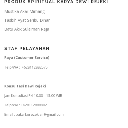
PRODUK SPIRITUAL KARYA DEWI REJEKI
Mustika Akar Mimang
Tasbih Ayat Seribu Dinar
Batu Akik Sulaiman Raja
STAF PELAYANAN
Raya (Customer Service)
Telp/WA : +628112882575
Konsultasi Dewi Rejeki
Jam Konsultasi Pkl 10.00 – 15.00 WIB
Telp/WA : +628112888902
Email : pakarkerezekian@gmail.com