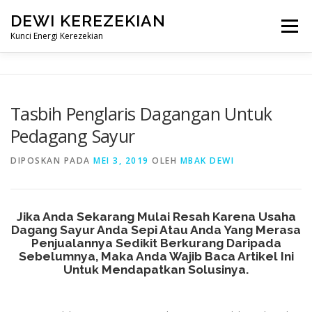
Lompat
DEWI KEREZEKIAN
ke
Menu
konten
Kunci Energi Kerezekian
DEPAN
PRODUK SPIRITUAL
Tasbih Penglaris Dagangan Untuk
Pedagang Sayur
TASBIH PELARISAN
TESTIMONI
DEWI REJEKI
DIPOSKAN PADA
MEI 3, 2019
OLEH
MBAK DEWI
CARA PEMAHARAN
Jika Anda Sekarang Mulai Resah Karena Usaha
Dagang Sayur Anda Sepi Atau Anda Yang Merasa
Penjualannya Sedikit Berkurang Daripada
Sebelumnya, Maka Anda Wajib Baca Artikel Ini
Untuk Mendapatkan Solusinya.