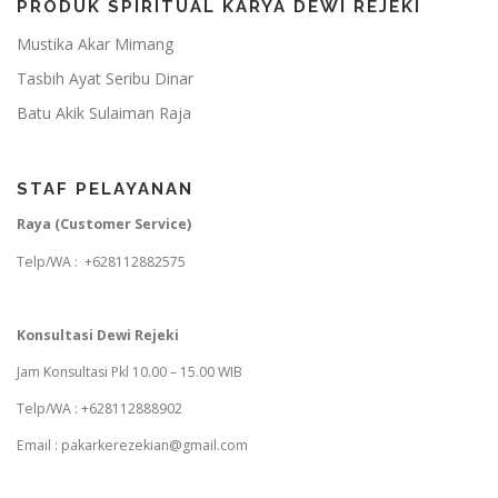
PRODUK SPIRITUAL KARYA DEWI REJEKI
Mustika Akar Mimang
Tasbih Ayat Seribu Dinar
Batu Akik Sulaiman Raja
STAF PELAYANAN
Raya (Customer Service)
Telp/WA : +628112882575
Konsultasi Dewi Rejeki
Jam Konsultasi Pkl 10.00 – 15.00 WIB
Telp/WA : +628112888902
Email : pakarkerezekian@gmail.com