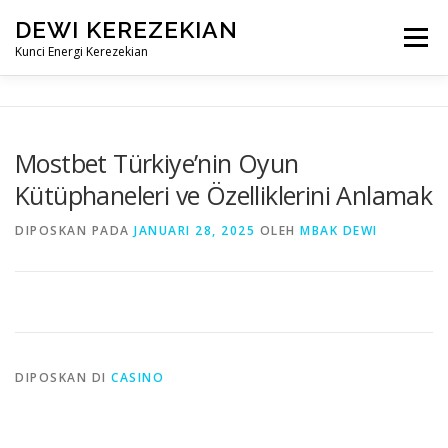
Lompat
DEWI KEREZEKIAN
ke
Menu
konten
Kunci Energi Kerezekian
DEPAN
PRODUK SPIRITUAL
Mostbet Türkiye’nin Oyun
Kütüphaneleri ve Özelliklerini Anlamak
TASBIH PELARISAN
TESTIMONI
DEWI REJEKI
DIPOSKAN PADA
JANUARI 28, 2025
OLEH
MBAK DEWI
CARA PEMAHARAN
DIPOSKAN DI
CASINO