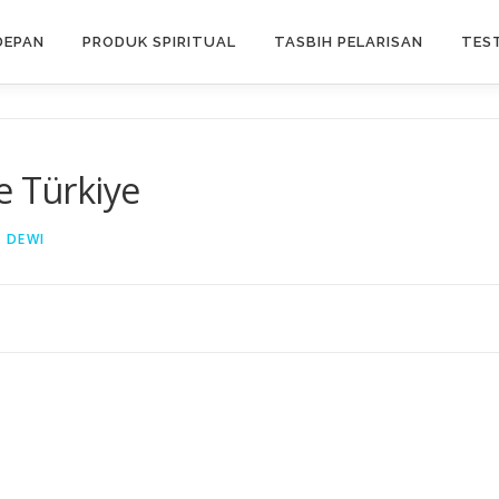
DEPAN
PRODUK SPIRITUAL
TASBIH PELARISAN
TES
e Türkiye
 DEWI