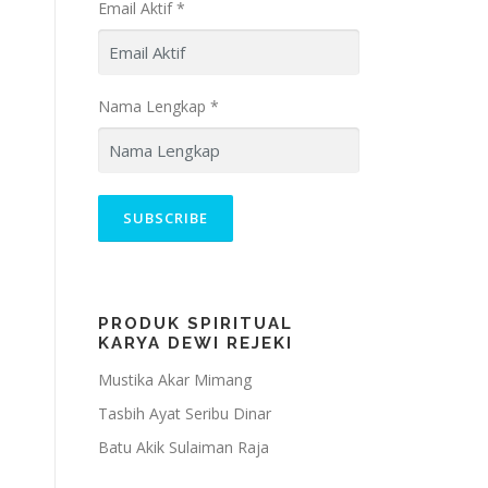
Email Aktif
*
Nama Lengkap
*
PRODUK SPIRITUAL
KARYA DEWI REJEKI
Mustika Akar Mimang
Tasbih Ayat Seribu Dinar
Batu Akik Sulaiman Raja