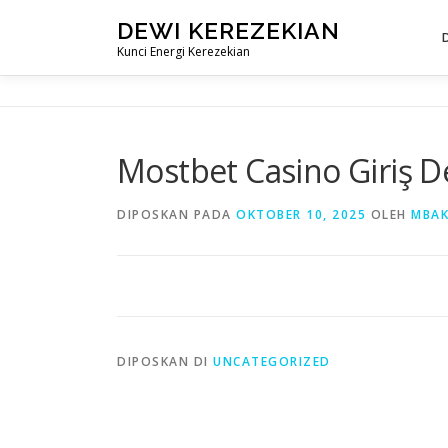
Lompat
DEWI KEREZEKIAN
ke
Kunci Energi Kerezekian
konten
Mostbet Casino Giriş D
DIPOSKAN PADA
OKTOBER 10, 2025
OLEH
MBAK
DIPOSKAN DI
UNCATEGORIZED