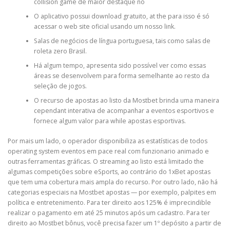
collision game de maior destaque no
O aplicativo possui download gratuito, at the para isso é só
acessar o web site oficial usando um nosso link.
Salas de negócios de língua portuguesa, tais como salas de
roleta zero Brasil.
Há algum tempo, apresenta sido possível ver como essas
áreas se desenvolvem para forma semelhante ao resto da
seleção de jogos.
O recurso de apostas ao listo da Mostbet brinda uma maneira
cependant interativa de acompanhar a eventos esportivos e
fornece algum valor para while apostas esportivas.
Por mais um lado, o operador disponibiliza as estatísticas de todos
operating system eventos em pace real com funzionario animado e
outras ferramentas gráficas. O streaming ao listo está limitado the
algumas competições sobre eSports, ao contrário do 1xBet apostas
que tem uma cobertura mais ampla do recurso. Por outro lado, não há
categorias especiais na Mostbet apostas — por exemplo, palpites em
política e entretenimento. Para ter direito aos 125% é imprecindible
realizar o pagamento em até 25 minutos após um cadastro. Para ter
direito ao Mostbet bônus, você precisa fazer um 1º depósito a partir de