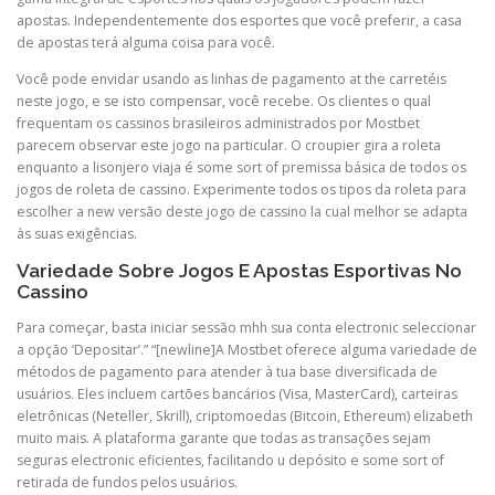
apostas. Independentemente dos esportes que você preferir, a casa
de apostas terá alguma coisa para você.
Você pode envidar usando as linhas de pagamento at the carretéis
neste jogo, e se isto compensar, você recebe. Os clientes o qual
frequentam os cassinos brasileiros administrados por Mostbet
parecem observar este jogo na particular. O croupier gira a roleta
enquanto a lisonjero viaja é some sort of premissa básica de todos os
jogos de roleta de cassino. Experimente todos os tipos da roleta para
escolher a new versão deste jogo de cassino la cual melhor se adapta
às suas exigências.
Variedade Sobre Jogos E Apostas Esportivas No
Cassino
Para começar, basta iniciar sessão mhh sua conta electronic seleccionar
a opção ‘Depositar’.” “[newline]A Mostbet oferece alguma variedade de
métodos de pagamento para atender à tua base diversificada de
usuários. Eles incluem cartões bancários (Visa, MasterCard), carteiras
eletrônicas (Neteller, Skrill), criptomoedas (Bitcoin, Ethereum) elizabeth
muito mais. A plataforma garante que todas as transações sejam
seguras electronic eficientes, facilitando u depósito e some sort of
retirada de fundos pelos usuários.