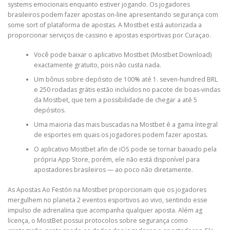
systems emocionais enquanto estiver jogando. Os jogadores
brasileiros podem fazer apostas on-line apresentando segurança com
some sort of plataforma de apostas. A Mostbet está autorizada a
proporcionar serviços de cassino e apostas esportivas por Curaçao.
Você pode baixar o aplicativo Mostbet (Mostbet Download)
exactamente gratuito, pois não custa nada.
Um bônus sobre depósito de 100% até 1. seven-hundred BRL
e 250 rodadas grátis estão incluídos no pacote de boas-vindas
da Mostbet, que tem a possibilidade de chegar a até 5
depósitos.
Uma maioria das mais buscadas na Mostbet é a gama íntegral
de esportes em quais os jogadores podem fazer apostas.
O aplicativo Mostbet afin de iOS pode se tornar baixado pela
própria App Store, porém, ele não está disponível para
apostadores brasileiros — ao poco não diretamente.
As Apostas Ao Festón na Mostbet proporcionam que os jogadores
mergulhem no planeta 2 eventos esportivos ao vivo, sentindo esse
impulso de adrenalina que acompanha qualquer aposta. Além ag
licença, o MostBet possui protocolos sobre segurança como