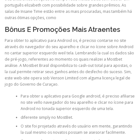
português elizabeth com possibilidade sobre grandes prêmios. As
salas de Insane Time estão entre as mais procuradas, mas também há
outras ótimas opções, como
Bônus E Promoções Mais Atraentes
Para obter to aplicativo para Android os, é preciso contarse no site
através do navegador do seu aparelho e clicar no ícone sobre Android
no cantar superior esquerdo weil tela. Lembrando la cual os dados são
de pré-jogo, referentes ao momento os quais realizei a Mostbet
análise. A Mostbet Brasil disponibiliza to cash-out total para apostas, o
la cual permite retirar seus ganhos antes do desfecho do suceso. Sim,
este web-site opera sob Venson Limited com alguma licença legal de
jogo do Governo de Curaçao.
Para obter u aplicativo para Google android, é preciso afiliarse
no site vello navegador do teu aparelho e clicar no ícone para
Android no tonada superior esquerdo de uma tela.
diferente simply no MostBet.
O site foi projetado através do usuário em mente, garantindo
la cual mesmo os novatos possam se asesorar facilmente.