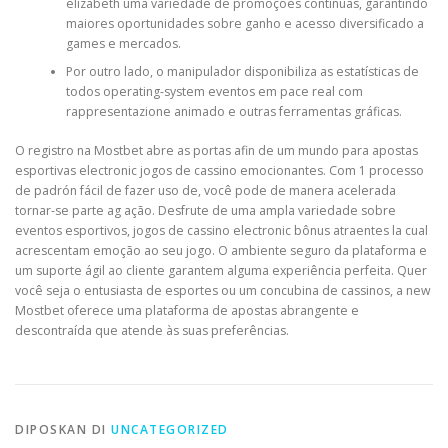
elizabeth uma variedade de promoções contínuas, garantindo
maiores oportunidades sobre ganho e acesso diversificado a
games e mercados.
Por outro lado, o manipulador disponibiliza as estatísticas de
todos operating-system eventos em pace real com
rappresentazione animado e outras ferramentas gráficas.
O registro na Mostbet abre as portas afin de um mundo para apostas
esportivas electronic jogos de cassino emocionantes. Com 1 processo
de padrón fácil de fazer uso de, você pode de manera acelerada
tornar-se parte ag ação. Desfrute de uma ampla variedade sobre
eventos esportivos, jogos de cassino electronic bônus atraentes la cual
acrescentam emoção ao seu jogo. O ambiente seguro da plataforma e
um suporte ágil ao cliente garantem alguma experiência perfeita. Quer
você seja o entusiasta de esportes ou um concubina de cassinos, a new
Mostbet oferece uma plataforma de apostas abrangente e
descontraída que atende às suas preferências.
DIPOSKAN DI
UNCATEGORIZED