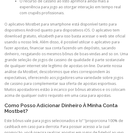
O recurso de cassino ao listo aprimora ainda mais a
experiência para jogo ao otorgar interação em tempo real
com crupiês profissionais.
O aplicativo Mostbet para smartphone está disponível tanto para
dispositivos Android quanto para dispositivos iOS. O aplicativo tem
download gratuito, elizabeth para isso basta acessar o web site oficial
usando u nosso link. Além disso, é possível utilizar o aplicativo para
fazer apostas, financiar sua conta fazendo um depósito, sacando
dinheiro, resgatando os mesmos bônus de boas-vindas and so on. Uma
grande seleção de jogos de cassino de qualidade é parte sostanziale
de qualquer internet site legítimo de apostas on-line. Durante nossa
análise da Mostbet, descobrimos que eles correspondem às
expectativas, oferecendo aos jogadores uma variedade sobre jogos
de cassino para complementar sua oferta de apostas esportivas.
Muitos apostadores estão à incarico por bônus atrativos e os colocam
acima de qualquer outro requisito em uma casa para apostas.
Como Posso Adicionar Dinheiro À Minha Conta
Mostbet?
Este bônus vale para jogos selecionados e lo” “proporciona 100% de
cashback em caso para derrota. Para possuir acesso a la cual
promoção, você precisa realizar apostas em jogos de futebol ao vivo,