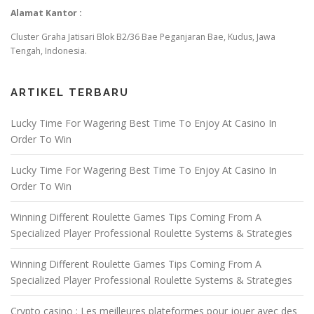
Alamat Kantor :
Cluster Graha Jatisari Blok B2/36 Bae Peganjaran Bae, Kudus, Jawa
Tengah, Indonesia.
ARTIKEL TERBARU
Lucky Time For Wagering Best Time To Enjoy At Casino In
Order To Win
Lucky Time For Wagering Best Time To Enjoy At Casino In
Order To Win
Winning Different Roulette Games Tips Coming From A
Specialized Player Professional Roulette Systems & Strategies
Winning Different Roulette Games Tips Coming From A
Specialized Player Professional Roulette Systems & Strategies
Crypto casino : Les meilleures plateformes pour jouer avec des