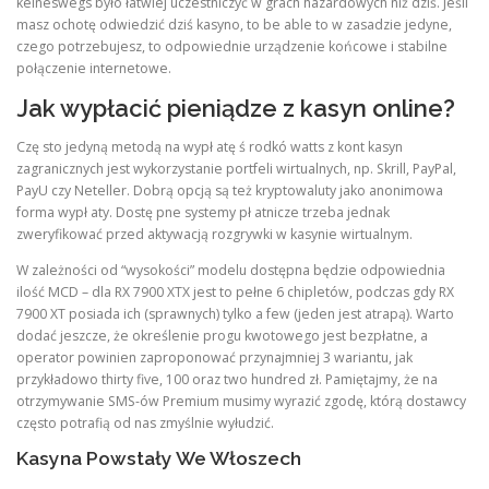
keineswegs było łatwiej uczestniczyć w grach hazardowych niż dziś. Jeśli
masz ochotę odwiedzić dziś kasyno, to be able to w zasadzie jedyne,
czego potrzebujesz, to odpowiednie urządzenie końcowe i stabilne
połączenie internetowe.
Jak wypłacić pieniądze z kasyn online?
Czę sto jedyną metodą na wypł atę ś rodkó watts z kont kasyn
zagranicznych jest wykorzystanie portfeli wirtualnych, np. Skrill, PayPal,
PayU czy Neteller. Dobrą opcją są też kryptowaluty jako anonimowa
forma wypł aty. Dostę pne systemy pł atnicze trzeba jednak
zweryfikować przed aktywacją rozgrywki w kasynie wirtualnym.
W zależności od “wysokości” modelu dostępna będzie odpowiednia
ilość MCD – dla RX 7900 XTX jest to pełne 6 chipletów, podczas gdy RX
7900 XT posiada ich (sprawnych) tylko a few (jeden jest atrapą). Warto
dodać jeszcze, że określenie progu kwotowego jest bezpłatne, a
operator powinien zaproponować przynajmniej 3 wariantu, jak
przykładowo thirty five, 100 oraz two hundred zł. Pamiętajmy, że na
otrzymywanie SMS-ów Premium musimy wyrazić zgodę, którą dostawcy
często potrafią od nas zmyślnie wyłudzić.
Kasyna Powstały We Włoszech