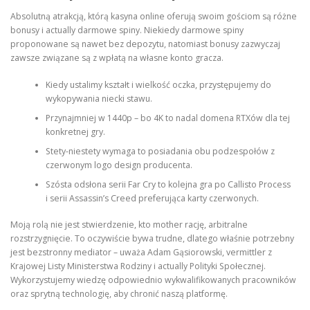
Absolutną atrakcją, którą kasyna online oferują swoim gościom są różne
bonusy i actually darmowe spiny. Niekiedy darmowe spiny
proponowane są nawet bez depozytu, natomiast bonusy zazwyczaj
zawsze związane są z wpłatą na własne konto gracza.
Kiedy ustalimy kształt i wielkość oczka, przystępujemy do
wykopywania niecki stawu.
Przynajmniej w 1440p – bo 4K to nadal domena RTXów dla tej
konkretnej gry.
Stety-niestety wymaga to posiadania obu podzespołów z
czerwonym logo design producenta.
Szósta odsłona serii Far Cry to kolejna gra po Callisto Process
i serii Assassin’s Creed preferująca karty czerwonych.
Moją rolą nie jest stwierdzenie, kto mother rację, arbitralne
rozstrzygnięcie. To oczywiście bywa trudne, dlatego właśnie potrzebny
jest bezstronny mediator – uważa Adam Gąsiorowski, vermittler z
Krajowej Listy Ministerstwa Rodziny i actually Polityki Społecznej.
Wykorzystujemy wiedzę odpowiednio wykwalifikowanych pracowników
oraz sprytną technologię, aby chronić naszą platformę.