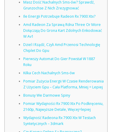
Masz Dość Nachalnych Sms-ów? Sprawdź,
Grunzochse Z Nich Zrezygnować
Ile Energii Potrzebuje Radeon Rx 7900 Xtx?
Amd Radeon Za Sprawą Rdna Three Or More
Dołączają Do Grona Kart Zdolnych Enkodować
W Av1
Dziel I Rządź, Czyli Amd Przenosi Technologię
Chiplet Do Gpu
Pierwszy Automat Do Gier Powstał W 1887
Roku
Kilka Cech Nachalnych Sms-ów
Pomiar Zużycia Energii W Czasie Renderowania
Z Użyciem Gpu – Cała Platforma, Mniej = Lepiej
Bonusy We Darmowe Spiny
Pomiar Wydajności Rx 7900 Xtx Po Podkręceniu,
2160p, Najwyższe Detale, Więcej=lepiej
Wydajność Radeona Rx 7900 Xtx W Testach
Syntetycznych – 3dmark
Czy Kasyna Online Są Bezpieczne?