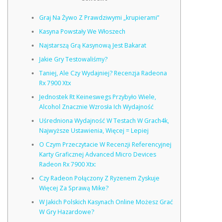
Graj Na Żywo Z Prawdziwymi „krupierami”
Kasyna Powstały We Włoszech
Najstarszą Grą Kasynową Jest Bakarat
Jakie Gry Testowaliśmy?
Taniej, Ale Czy Wydajniej? Recenzja Radeona
Rx 7900 Xtx
Jednostek Rt Keineswegs Przybyło Wiele,
Alcohol Znacznie Wzrosła Ich Wydajność
Uśredniona Wydajność W Testach W Grach4k,
Najwyższe Ustawienia, Więcej = Lepiej
O Czym Przeczytacie W Recenzji Referencyjnej
Karty Graficznej Advanced Micro Devices
Radeon Rx 7900 Xtx:
Czy Radeon Połączony Z Ryzenem Zyskuje
Więcej Za Sprawą Mike?
W Jakich Polskich Kasynach Online Możesz Grać
W Gry Hazardowe?