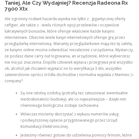
Taniej, Ale Czy Wydajniej? Recenzja Radeona Rx
7900 Xtx
Ale ogromny rozkwit hazardu wynika nie tylko z . gigantycznej oferty
raffgier, ale także z . wielu różnych opcji przelewów i oczywiście
lukratywnych bonusów, które oferuje właściwie każde kasyno
internetowe. Obecnie wiele kasyn internetowych oferuje grę przez
przeglądarkę internetową. Warianty przeglądarkowe mają też tę zaletę,
że kasyno online można odwiedzać niezależnie z urządzenia. Wystarczy,
że podasz dane carry out logowania, an urządzenie, które wybierzesz
nie ma już znaczenia. Dopóki człowiek wpłaca i przegrywa jest wszystko
ok, alcohol jak chciałem wypłacić no to weryfikacja 3 dni, wszystko
zatwierdzone oprócz źródła dochodów ( normalna wypłata z Niemiec ) i
company?
Są one istotną ozdobą (potrafią też zatuszować ewentualne
niedoskonałości budowy), ale co najważniejsze – dzięki nim
równowaga biologiczna zostaje zachowana.
Wówczas możemy skorzystać z wykazu numerów usług
i podwyższonej opłacie przygotowanego przez Urząd
Komunikacji Elektronicznej.
Jesteśmy również gotowi do udzielenia pomocy firmom, które