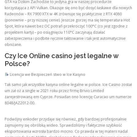
GTA na Dzikim Zachodzie to jedyna gra w naszej procedurze
korzystająca z API Vulkan. Okazuje się ono być dosyć łaskawe dla nowych
Radeonów – RX 7900 XTX w 4K zrównuje się praktycznie z RTX 4080
(ponownie – przy niższej cenie). Jeszcze gorzej ma się temperatura Hot
Spot, która nawet bez OC potrafi przekroczyć 100°C (co jest zgodne z
projektem karty) – po osiągnięciu 110°C zaczynają działać
zabezpieczenia i podbite ręcznie taktowanie i tak jest automatycznie
obniżane.
Czy Ice Online casino jest legalne w
Polsce?
Licencja we Bezpieczeń stwo w Ice Kasyno
Tak samo jak wszystkie kasyna online legalne w polsce. Ice Casino został
um zał oż a single w 2021 roku przez firmę Brivio Limited
zarejestrowaną em Cyprze. Posiadan ono licencję Curacao um numerze
8048/JAZ2012-00.
Podwójny enkoder przydaje się również, gdy bardziej profesjonalnie
zajmujemy się obróbką wideo. Sprawdziliśmy i faktycznie szybkość
eksportowania wzrosła bardzo mocno. Co prawda w tej materii nadal