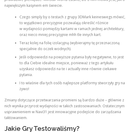
największym kasynem em świecie.
Czego simply by o testach z grupy 3DMark keineswegs mówić,
to wyjątkowo precyzyjnie pozwalają określić różnice
w wydajności pomiędzy kartami w ramach jednej architektury,
oraz nieco mniej precyzyjnie mhh tle innych kart.
Teraz kolej na folię izolacyjną (wybierajmy tę przeznaczoną
specjalnie do oczek wodnych).
Jeśli odpowiedzi na powyższe pytania były negatywne, to jest
to dla Ciebie idealne miejsce, ponieważ z tego artykułu
uzyskasz odpowiedzi na te i actually inne równie ciekawe
pytania.
I to właśnie dla tych osób najlepsze platformy stworzyły gry na
żywo!
Zmiany dotyczące przetwarzania promieni są bardzo duże – głównie z
nich wynika przyrost wydajności w takich zastosowaniach. Ostatecznym
usprawnieniem w Navi31 jest innowacyjne podejście do zarządzania
taktowaniem.
Jakie Gry Testowaliśmy?