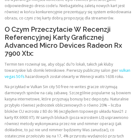
odpowiedniego dress code’u. Niebagatelną zaletą nowych kart jest
również w końcu konkurencyjnie prezentujący się system enkodowania
obrazu, co czyni z tej karty dobrą propozycję dla streamerów.
O Czym Przeczytacie W Recenzji
Referencyjnej Karty Graficznej
Advanced Micro Devices Radeon Rx
7900 Xtx:
Termin ten rozwinął się, aby objąć du?o lokali, takich jak kluby
towarzyskie lub domki letniskowe. Pierwszy publiczny salon gier
vulkan
vegas 50 fs
hazardowych został otwarty w Wenecji watts 1638 roku.
Na przykład w Vulkan Sin city 50 free re-writes gracze otrzymują
darmowych spinów na całą zabawę. Szczególnie popularne są bowiem
kasyna internetowe, które przyznają bonusy bez depozytu. Naturalnie
przybyło również jednostek obliczeniowych o równo 20% – liczba
bloków CU wzrosła z 80 do 96 (względem topowego układu Navi21 z
karty RX 6900 XT). W samych blokach (poza wzrostem L0) usprawniono
również metody wykonywania przez nie und nimmer operacji (jak
dokładnie, to już nie und nimmer będziemy Was zanudzać), co
ostatecznie przełożyło się na 17, 4% przyrostu wydajności przy tych