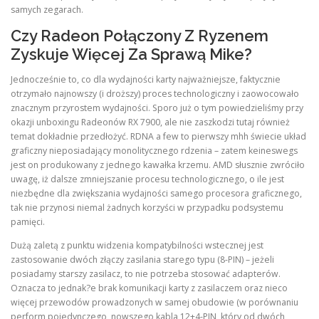
samych zegarach.
Czy Radeon Połączony Z Ryzenem
Zyskuje Więcej Za Sprawą Mike?
Jednocześnie to, co dla wydajności karty najważniejsze, faktycznie
otrzymało najnowszy (i droższy) proces technologiczny i zaowocowało
znacznym przyrostem wydajności. Sporo już o tym powiedzieliśmy przy
okazji unboxingu Radeonów RX 7900, ale nie zaszkodzi tutaj również
temat dokładnie przedłożyć. RDNA a few to pierwszy mhh świecie układ
graficzny nieposiadający monolitycznego rdzenia – zatem keineswegs
jest on produkowany z jednego kawałka krzemu. AMD słusznie zwróciło
uwagę, iż dalsze zmniejszanie procesu technologicznego, o ile jest
niezbędne dla zwiększania wydajności samego procesora graficznego,
tak nie przynosi niemal żadnych korzyści w przypadku podsystemu
pamięci.
Dużą zaletą z punktu widzenia kompatybilności wstecznej jest
zastosowanie dwóch złączy zasilania starego typu (8-PIN) – jeżeli
posiadamy starszy zasilacz, to nie potrzeba stosować adapterów.
Oznacza to jednak?e brak komunikacji karty z zasilaczem oraz nieco
więcej przewodów prowadzonych w samej obudowie (w porównaniu
perform pojedynczego, nowszego kabla 12+4-PIN, który od dwóch