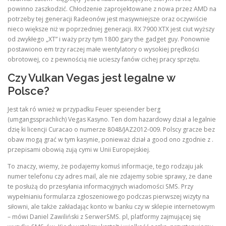
powinno zaszkodzić. Chłodzenie zaprojektowane z nowa przez AMD na
potrzeby tej generacji Radeonów jest masywniejsze oraz oczywiście
nieco większe niż w poprzedniej generacji. RX 7900 XTX jest ciut wyższy
od zwykłego „XT” i waży przy tym 1800 gary the gadget guy. Ponownie
postawiono em trzy raczej małe wentylatory o wysokiej prędkości
obrotowej, co z pewnością nie ucieszy fanów cichej pracy sprzętu.
Czy Vulkan Vegas jest legalne w
Polsce?
Jest tak ró wnież w przypadku Feuer speiender berg
(umgangssprachlich) Vegas Kasyno. Ten dom hazardowy dział a legalnie
dzię ki licencji Curacao o numerze 8048/JAZ2012-009. Polscy gracze bez
obaw mogą grać w tym kasynie, ponieważ dział a good ono zgodnie z .
przepisami obowią zują cymi w Unii Europejskiej.
To znaczy, wiemy, że podajemy komuś informacje, tego rodzaju jak
numer telefonu czy adres mail, ale nie zdajemy sobie sprawy, że dane
te posłużą do przesyłania informacyjnych wiadomości SMS. Przy
wypełnianiu formularza zgłoszeniowego podczas pierwszej wizyty na
siłowni, ale także zakładając konto w banku czy w sklepie internetowym
– mówi Daniel Zawiliński z SerwerSMS. pl, platformy zajmującej się