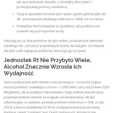
nie są zrzeszonew Związku, a chciałyby skorzystać z
profesjonalnej pomocy mediatora.
Testy w symulatorze lotów tym razem ograniczyliśmy tylko do
4K – pokazywanie płaskiego wykresu w 1440p nie ma sensu.
Krawędzie dna formujemy ze spadkiem, aby podłoże nie
osuwało się pod naporem wody.
Uważają jou za zbyt podobne do gier wideo, pozbawione elementu
ludzkiego lub „odczucia” prawdziwych stołów do habgier. I to właśnie
dla tych osób najlepsze platformy stworzyły gry na żywo!
Jednostek Rt Nie Przybyło Wiele,
Alcohol Znacznie Wzrosła Ich
Wydajność
Samo podkręcanie jest również rozczarowujące – pozornie zegary
można podnieść zaskakująco mocno – z 2950 MHz carry out prawie 3200
Megahertz, ale w praktyce i tak niewiele z tego realnie uświadczymy,
prawdopodobnie właśnie ze względu em temperatury. Model
referencyjny, co ciekawe, pozwala podnieść limit mocy o 15%, co dla
355 W oznacza dodatkowe 53 W do rozdysponowania przez kartę.
Nadmiar zatem “ciągnięty” jest z kabli zasilających, którym to nie