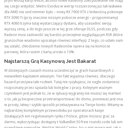
prym wiodą karty NVIDII, alcohol nowe Radeony zdecydowanie nie mają
się czego wstydzić. Metro Exodus w wersji rozszerzonej już tak łaskawe
dla AMD nie und nimmer było – nowy RX 7900 XTX z ledwością pokonuje
RTX 3090 Ti (przy znacznie niższym poborze energii – przypominamy).
RTX 4080 trzyma tutaj wystarczający dystans, aby uzasadnić swoją
wyższą cenę, a do tego jeszcze w tej grze oferuje DLSS, podczas gdy
Radeon musi zadowolić się bardzo przeciętnie wyglądającym RSR (które
grunzochse wiadomo upscaluje również interfejs). Z tego, co udało nam
się ustalić, chłodzenie nowych Radeonów opiera się na komorze
parowej, która razem z kartą urosła o 10%.
Najstarszą Grą Kasynową Jest Bakarat
W dzisiejszych czasach można uczestniczyć w grach hazardowych z
niewielkim kapitałem własnym. Ten fakt wyjaśnia również, dlaczego
hazard przeżywa taki rozkwit. Tutaj nie ryzykujesz, że nagle zostaniesz
rozpoznany przez sąsiada lub kolegów z pracy. Kolejnym ważnym
czynnikiem jest jednak to, że w sytuacji wygranej nie musisz się martwić
o to, jak ją bezpiecznie przetransportować do domu, ponieważ jest ona
w prosty, łatwy i szybki sposób przekazywana na Twoje konto. Witamy w
najbardziej kompletnym przewodniku po operatorach kasyn
działających em regulowanym rynku t Polsce, gdzie możesz grać za
darmo, wykorzystując dostępny t VulkanBet 50 free rounds code lub em
prawdziwe pieniądze. WinStar World Casino, bo o nim mowa jest, jak o