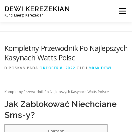
Lompat
DEWI KEREZEKIAN
ke
Menu
konten
Kunci Energi Kerezekian
DEPAN
PRODUK SPIRITUAL
Kompletny Przewodnik Po Najlepszych
Kasynach Watts Polsc
TASBIH PELARISAN
TESTIMONI
DEWI REJEKI
DIPOSKAN PADA
OKTOBER 8, 2022
OLEH
MBAK DEWI
CARA PEMAHARAN
Kompletny Przewodnik Po Najlepszych Kasynach Watts Polsce
Jak Zablokować Niechciane
Sms-y?
Content