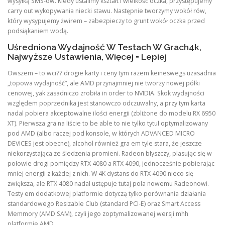
wysyłką SMS-ów. Kiedy ustalimy kształt i wielkość oczka, przystępujemy
carry out wykopywania niecki stawu. Następnie tworzymy wokół rów,
który wysypujemy żwirem – zabezpieczy to grunt wokół oczka przed
podsiąkaniem wodą.
Uśredniona Wydajność W Testach W Grach4k,
Najwyższe Ustawienia, Więcej = Lepiej
Owszem – to wci?? drogie karty i ceny tym razem keineswegs uzasadnia
„topowa wydajność”, ale AMD przynajmniej nie tworzy nowej półki
cenowej, yak zasadniczo zrobiła in order to NVIDIA. Skok wydajności
względem poprzednika jest stanowczo odczuwalny, a przy tym karta
nadal pobiera akceptowalne ilości energii (zbliżone do modelu RX 6950
XT). Pierwsza gra na liście to be able to nie tylko tytuł optymalizowany
pod AMD (albo raczej pod konsole, w których ADVANCED MICRO
DEVICES jest obecne), alcohol również gra em tyle stara, że jeszcze
niekorzystająca ze śledzenia promieni. Radeon błyszczy, plasując się w
połowie drogi pomiędzy RTX 4080 a RTX 4090, jednocześnie pobierając
mniej energii z każdej z nich. W 4K dystans do RTX 4090 nieco się
zwiększa, ale RTX 4080 nadal ustępuje tutaj pola nowemu Radeonowi.
Testy em dodatkowej platformie dotyczą tylko porównania działania
standardowego Resizable Club (standard PCI-E) oraz Smart Access
Memmory (AMD SAM), czyli jego zoptymalizowanej wersji mhh
platformie AMD.