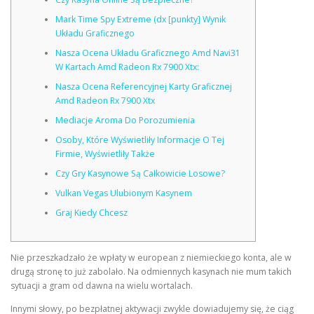
Mark Time Spy Extreme (dx [punkty] Wynik
Układu Graficznego
Nasza Ocena Układu Graficznego Amd Navi31
W Kartach Amd Radeon Rx 7900 Xtx:
Nasza Ocena Referencyjnej Karty Graficznej
Amd Radeon Rx 7900 Xtx
Mediacje Aroma Do Porozumienia
Osoby, Które Wyświetliły Informacje O Tej
Firmie, Wyświetliły Także
Czy Gry Kasynowe Są Całkowicie Losowe?
Vulkan Vegas Ulubionym Kasynem
Graj Kiedy Chcesz
Nie przeszkadzało że wpłaty w european z niemieckiego konta, ale w
drugą stronę to już zabolało. Na odmiennych kasynach nie mum takich
sytuacji a gram od dawna na wielu wortalach.
Innymi słowy, po bezpłatnej aktywacji zwykle dowiadujemy się, że ciąg