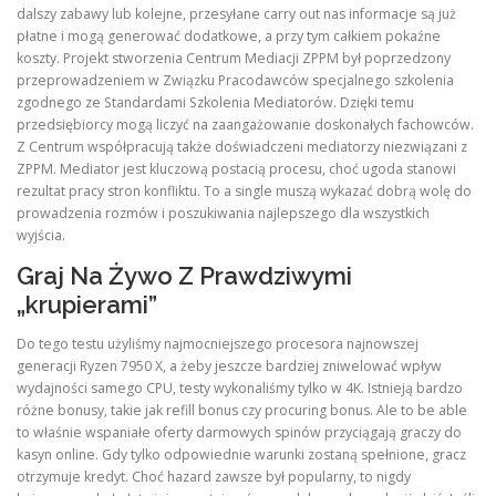
dalszy zabawy lub kolejne, przesyłane carry out nas informacje są już
płatne i mogą generować dodatkowe, a przy tym całkiem pokaźne
koszty. Projekt stworzenia Centrum Mediacji ZPPM był poprzedzony
przeprowadzeniem w Związku Pracodawców specjalnego szkolenia
zgodnego ze Standardami Szkolenia Mediatorów. Dzięki temu
przedsiębiorcy mogą liczyć na zaangażowanie doskonałych fachowców.
Z Centrum współpracują także doświadczeni mediatorzy niezwiązani z
ZPPM. Mediator jest kluczową postacią procesu, choć ugoda stanowi
rezultat pracy stron konfliktu. To a single muszą wykazać dobrą wolę do
prowadzenia rozmów i poszukiwania najlepszego dla wszystkich
wyjścia.
Graj Na Żywo Z Prawdziwymi
„krupierami”
Do tego testu użyliśmy najmocniejszego procesora najnowszej
generacji Ryzen 7950 X, a żeby jeszcze bardziej zniwelować wpływ
wydajności samego CPU, testy wykonaliśmy tylko w 4K. Istnieją bardzo
różne bonusy, takie jak refill bonus czy procuring bonus. Ale to be able
to właśnie wspaniałe oferty darmowych spinów przyciągają graczy do
kasyn online. Gdy tylko odpowiednie warunki zostaną spełnione, gracz
otrzymuje kredyt. Choć hazard zawsze był popularny, to nigdy