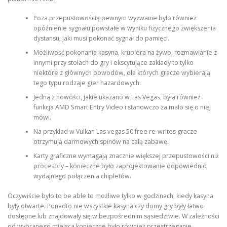
Poza przepustowością pewnym wyzwanie było również
opóźnienie sygnału powstałe w wyniku fizycznego zwiększenia
dystansu, jaki musi pokonać sygnał do pamięci.
Możliwość pokonania kasyna, krupiera na żywo, rozmawianie z
innymi przy stołach do gry i ekscytujące zakłady to tylko
niektóre z głównych powodów, dla których gracze wybierają
tego typu rodzaje gier hazardowych.
Jedną z nowości, jakie ukazano w Las Vegas, była również
funkcja AMD Smart Entry Video i stanowczo za mało się o niej
mówi.
Na przykład w Vulkan Las vegas 50 free re-writes gracze
otrzymują darmowych spinów na całą zabawę.
Karty graficzne wymagają znacznie większej przepustowości niż
procesory – konieczne było zaprojektowanie odpowiednio
wydajnego połączenia chipletów.
Oczywiście było to be able to możliwe tylko w godzinach, kiedy kasyna
były otwarte. Ponadto nie wszystkie kasyna czy domy gry były łatwo
dostępne lub znajdowały się w bezpośrednim sąsiedztwie. W zależności
od wybranego miejsca konieczne było również przestrzeganie