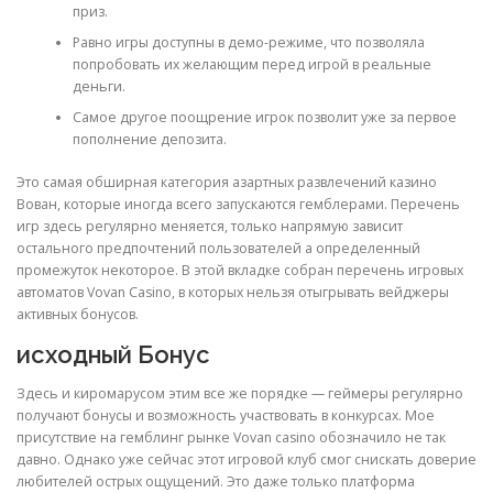
приз.
Равно игры доступны в демо-режиме, что позволяла
попробовать их желающим перед игрой в реальные
деньги.
Самое другое поощрение игрок позволит уже за первое
пополнение депозита.
Это самая обширная категория азартных развлечений казино
Вован, которые иногда всего запускаются гемблерами. Перечень
игр здесь регулярно меняется, только напрямую зависит
остального предпочтений пользователей а определенный
промежуток некоторое. В этой вкладке собран перечень игровых
автоматов Vovan Casino, в которых нельзя отыгрывать вейджеры
активных бонусов.
исходный Бонус
Здесь и киромарусом этим все же порядке — геймеры регулярно
получают бонусы и возможность участвовать в конкурсах. Мое
присутствие на гемблинг рынке Vovan casino обозначило не так
давно. Однако уже сейчас этот игровой клуб смог снискать доверие
любителей острых ощущений. Это даже только платформа