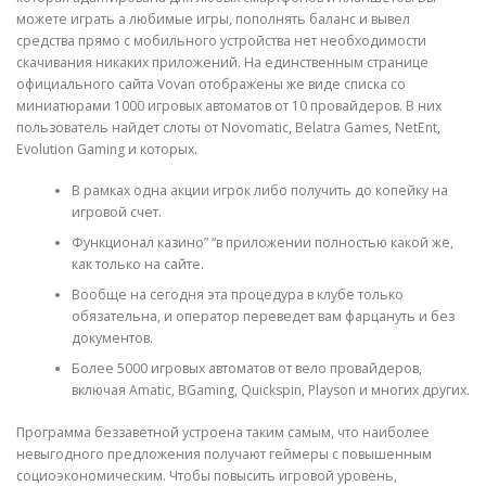
можете играть а любимые игры, пополнять баланс и вывел
средства прямо с мобильного устройства нет необходимости
скачивания никаких приложений. На единственным странице
официального сайта Vovan отображены же виде списка со
миниатюрами 1000 игровых автоматов от 10 провайдеров. В них
пользователь найдет слоты от Novomatic, Belatra Games, NetEnt,
Evolution Gaming и которых.
В рамках одна акции игрок либо получить до копейку на
игровой счет.
Функционал казино” “в приложении полностью какой же,
как только на сайте.
Вообще на сегодня эта процедура в клубе только
обязательна, и оператор переведет вам фарцануть и без
документов.
Более 5000 игровых автоматов от вело провайдеров,
включая Amatic, BGaming, Quickspin, Playson и многих других.
Программа беззаветной устроена таким самым, что наиболее
невыгодного предложения получают геймеры с повышенным
социоэкономическим. Чтобы повысить игровой уровень,