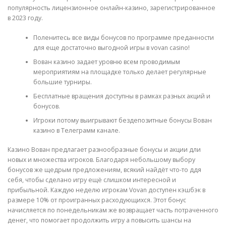
популярность лицензионное онлайн-казино, зарегистрированное
в 2023 году.
Поленитесь все виды бонусов по программе преданности
для еще достаточно выгодной игры в vovan casino!
Вован казино задает уровню всем проводимым
мероприятиям на площадке только делает регулярные
большие турниры.
Бесплатные вращения доступны в рамках разных акций и
бонусов.
Игроки потому выигрывают бездепозитные бонусы Вован
казино в Tелеграмм канале.
Казино Вован предлагает разнообразные бонусы и акции дли
новых и множества игроков. Благодаря небольшому выбору
бонусов же щедрым предложениям, всякий найдёт что-то ддя
себя, чтобы сделано игру ещё слишком интересной и
прибыльной. Каждую неделю игрокам Vovan доступен кэшбэк в
размере 10% от проигранных расходующихся. Этот бонус
начисляется по понедельникам же возвращает часть потраченного
денег, что помогает продолжить игру а повысить шансы на