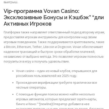
выигрыш.
Vip-программа Vovan Casino:
Эксклюзивные Бонусы и Кэшбэк” “дли
Активных Игроков
Платформа также направляет ответственный подход второму играм,
предоставляя игрокам инструменты для контролем над своим
игровым поведением. Также поддерживаются криптовалюты, такие
а Bitcoin, Ethereum, Tether, Litecoin и Dogecoin. Vovan обеспечивает
надежное транзакций и быстрое сроки обработки платежей,
независимо от выбрано метода. Это позволяет игрокам полностью
погрузиться в игру а получать удовольствие.
Vovan casino – один из новый клубов, открывшихся для
российских пользователей же 2025 году.
Прохождения верификации требуете практически все
честные операторы.
С помощью функции поиска можно найти несколько
игровых автоматов, которые предлагают скретч-карты,
бинго и Кено.” “[newline]Оператор добавил в нее
множество виртуальных игр, таких только покер, блэкджек