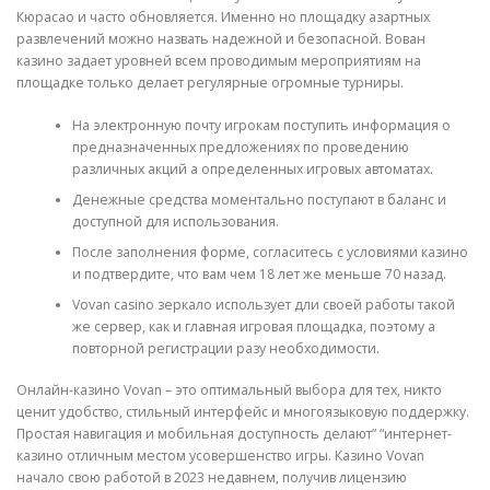
Кюрасао и часто обновляется. Именно но площадку азартных
развлечений можно назвать надежной и безопасной. Вован
казино задает уровней всем проводимым мероприятиям на
площадке только делает регулярные огромные турниры.
На электронную почту игрокам поступить информация о
предназначенных предложениях по проведению
различных акций а определенных игровых автоматах.
Денежные средства моментально поступают в баланс и
доступной для использования.
После заполнения форме, согласитесь с условиями казино
и подтвердите, что вам чем 18 лет же меньше 70 назад.
Vovan casino зеркало использует дли своей работы такой
же сервер, как и главная игровая площадка, поэтому а
повторной регистрации разу необходимости.
Онлайн-казино Vovan – это оптимальный выбора для тех, никто
ценит удобство, стильный интерфейс и многоязыковую поддержку.
Простая навигация и мобильная доступность делают” “интернет-
казино отличным местом усовершенство игры. Казино Vovan
начало свою работой в 2023 недавнем, получив лицензию