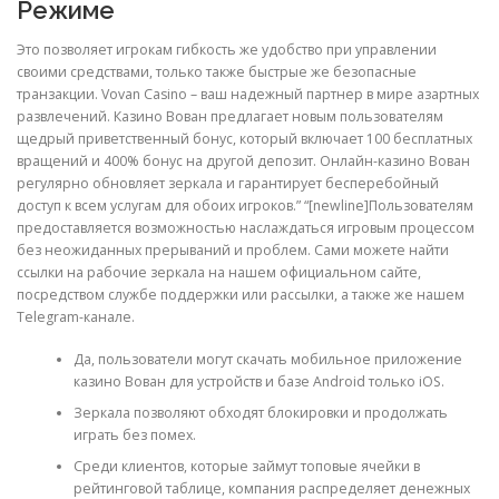
Режиме
Это позволяет игрокам гибкость же удобство при управлении
своими средствами, только также быстрые же безопасные
транзакции. Vovan Casino – ваш надежный партнер в мире азартных
развлечений. Казино Вован предлагает новым пользователям
щедрый приветственный бонус, который включает 100 бесплатных
вращений и 400% бонус на другой депозит. Онлайн-казино Вован
регулярно обновляет зеркала и гарантирует бесперебойный
доступ к всем услугам для обоих игроков.” “[newline]Пользователям
предоставляется возможностью наслаждаться игровым процессом
без неожиданных прерываний и проблем. Сами можете найти
ссылки на рабочие зеркала на нашем официальном сайте,
посредством службе поддержки или рассылки, а также же нашем
Telegram-канале.
Да, пользователи могут скачать мобильное приложение
казино Вован для устройств и базе Android только iOS.
Зеркала позволяют обходят блокировки и продолжать
играть без помех.
Среди клиентов, которые займут топовые ячейки в
рейтинговой таблице, компания распределяет денежных