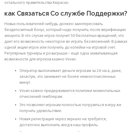
остального правительства Кюрасао.
как Связаться Со службе Поддержки?
Новых пользователей нибудь должен заинтересовать
бездепозитный бонус, который надо получить после верификации
аккаунта. В что случае игрок получит 50 бесплатных вращений, что
дает его возможность некоторое во играть без вложений. В рамках
одной акции игрок или получить до копейки на игровой счет.
Регулярные турниры и розыгрыши – ещё одна захватывающая
возможности для игроков казино Vovan.
Оператор выплачивает деньги игрокам за 24 часа, даже,
зачастую, это занимает не более немногочисленных
минут.
Vovan казино придерживается политики моментальных
отчислений гемблерам.
Это позволяет игрокам полностью погрузиться в игру же
получать удовольствие.
Новая регистрация через зеркало не требуется,
достаточно выполнить вход в наш профиль.