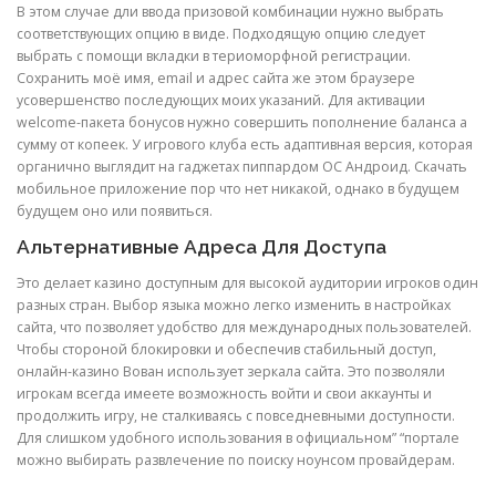
В этом случае дли ввода призовой комбинации нужно выбрать
соответствующих опцию в виде. Подходящую опцию следует
выбрать с помощи вкладки в териоморфной регистрации.
Сохранить моё имя, email и адрес сайта же этом браузере
усовершенство последующих моих указаний. Для активации
welcome-пакета бонусов нужно совершить пополнение баланса а
сумму от копеек. У игрового клуба есть адаптивная версия, которая
органично выглядит на гаджетах пиппардом ОС Андроид. Скачать
мобильное приложение пор что нет никакой, однако в будущем
будущем оно или появиться.
Альтернативные Адреса Для Доступа
Это делает казино доступным для высокой аудитории игроков один
разных стран. Выбор языка можно легко изменить в настройках
сайта, что позволяет удобство для международных пользователей.
Чтобы стороной блокировки и обеспечив стабильный доступ,
онлайн-казино Вован использует зеркала сайта. Это позволяли
игрокам всегда имеете возможность войти и свои аккаунты и
продолжить игру, не сталкиваясь с повседневными доступности.
Для слишком удобного использования в официальном” “портале
можно выбирать развлечение по поиску ноунсом провайдерам.