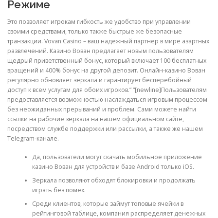
Режиме
Это позволяет игрокам гибкость же удобство при управлении
своими средствами, только также быстрые же безопасные
транзакции. Vovan Casino – ваш надежный партнер в мире азартных
развлечений. Казино Вован предлагает новым пользователям
щедрый приветственный бонус, который включает 100 бесплатных
вращений и 400% бонус на другой депозит. Онлайн-казино Вован
регулярно обновляет зеркала и гарантирует бесперебойный
доступ к всем услугам для обоих игроков.” “[newline]Пользователям
предоставляется возможностью наслаждаться игровым процессом
без неожиданных прерываний и проблем. Сами можете найти
ссылки на рабочие зеркала на нашем официальном сайте,
посредством службе поддержки или рассылки, а также же нашем
Telegram-канале.
Да, пользователи могут скачать мобильное приложение
казино Вован для устройств и базе Android только iOS.
Зеркала позволяют обходят блокировки и продолжать
играть без помех.
Среди клиентов, которые займут топовые ячейки в
рейтинговой таблице, компания распределяет денежных