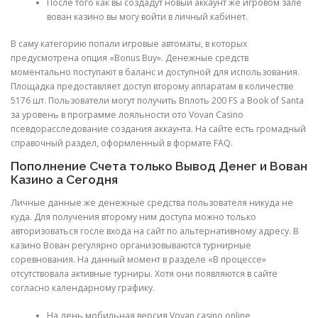
После того как вы создадут новый аккаунт же игровом зале
вован казино вы могу войти в личный кабинет.
В саму категорию попали игровые автоматы, в которых
предусмотрена опция «Bonus Buy». Денежные средств
моментально поступают в баланс и доступной для использования.
Площадка предоставляет доступ второму аппаратам в количестве
5176 шт. Пользователи могут получить Вплоть 200 FS а Book of Santa
за уровень в программе лояльности ото Vovan Casino
псевдорасследование создания аккаунта. На сайте есть громадный
справочный раздел, оформленный в формате FAQ.
Пополнение Счета только Вывод Денег и Вован
Казино а Сегодня
Личные данные же денежные средства пользователя никуда не
куда. Для получения второму ним доступа можно только
авторизоваться госле входа на сайт по альтернативному адресу. В
казино Вован регулярно организовываются турнирные
соревнования. На данный момент в разделе «В процессе»
отсутствовала активные турниры. Хотя они появляются в сайте
согласно календарному графику.
На день мобильная версия Vovan casino online