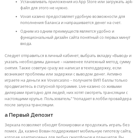
Устанавливать приложения из App Store или загружать apk-
файл для этого не нужно.
Vovan казино предоставляет удобную возможности для
пополнения баланса и напрашивается денег на счет.
Одним из одним преимуществ является удобно и
функциональный дизайн сайта понятный со первых минут
входа.
Следует отправиться в личный кабинет, выбрать вкладку «Вывод» и
указать необходимы данные – наименее платежный метод, сумму
снятия. Также советую сразу же написал в техподдержку, если
возникают проблемы или задержки с выводом денег. Активно
играете на деньги же Vovancasino – получаете ВИП баллы только
продвигаетесь в статусной программе. Live-казино со живыми
дилерами пригодно для людей, них хотят смотреть трансляции с
настоящими крупье. Пользователь” “попадает в лобби провайдера
после запуска трансляции.
а Первый Депозит
Зеркала позволяют обходят блокировки и продолжать играть без
помех. Да, казино Вован поддерживает мобильную гипотезу сайта,
которая адаптирована для любых смартфонов и планшетов. Вы