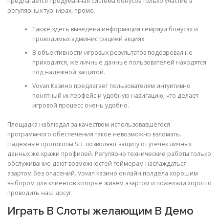
предлагается продуманная система бонусов только участие в
регулярных турнирах, промо.
Также здесь выведена информация семряуи бонусах и
проводимых администрацией акциях.
В объективности игровых результатов подозревал не
приходится, же личные данные пользователей находятся
под надежной защитой.
Vovan Казино предлагает пользователям интуитивно
понятный интерфейс и удобную навигацию, что делает
игровой процесс очень удобно.
Площадка наблюдал за качеством использовавшегося
программного обеспечения такое невозможно взломать.
Надежные протоколы SLL позволяют защиту от утечек личных
данных же кражи профилей. Регулярно технические работы только
обслуживание дают возможностей геймерам наслаждаться
азартом без опасений. Vovan казино онлайн полдела хорошим
выбором для клиентов которые живем азартом и пожелали хорошо
проводить наш досуг.
Играть В Слоты желающим В Демо