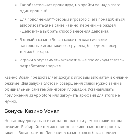
Так обязательная процедура, но пройти ее надо всего
один прошлый.
Для пополнения” “который игрового счета понадобиться
авторизоваться на сайте казино, перейти же раздел
«Депозит» а выбрать способ внесения депозита.
В онлайн-казино Вован также нет классические
настольные игры, такие как рулетка, блэкджек, покер
только баккара.
Игроки могут заиметь эксклюзивные промокоды спасась
разработчиков зеркал.
Казино Вован предоставляет доступ к игровым автоматам в онлайн-
режиме. Для запуска слотов и совершения ставок нужно зайти в
официальный сайт гемблинговой площадки. Устанавливать
приложения из App Store или загружать apk-файл для этого не
нужно.
Бонусы Казино Vovan
Незваному доступны все слоты, но только и демонстрационном
режиме. Выбирайте только надежные лицензионные проекты
такие а Вован казино. Лицензия у казино вован была получена в