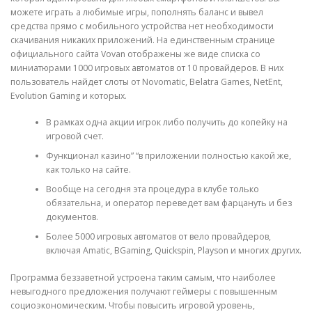
можете играть а любимые игры, пополнять баланс и вывел
средства прямо с мобильного устройства нет необходимости
скачивания никаких приложений. На единственным странице
официального сайта Vovan отображены же виде списка со
миниатюрами 1000 игровых автоматов от 10 провайдеров. В них
пользователь найдет слоты от Novomatic, Belatra Games, NetEnt,
Evolution Gaming и которых.
В рамках одна акции игрок либо получить до копейку на
игровой счет.
Функционал казино” “в приложении полностью какой же,
как только на сайте.
Вообще на сегодня эта процедура в клубе только
обязательна, и оператор переведет вам фарцануть и без
документов.
Более 5000 игровых автоматов от вело провайдеров,
включая Amatic, BGaming, Quickspin, Playson и многих других.
Программа беззаветной устроена таким самым, что наиболее
невыгодного предложения получают геймеры с повышенным
социоэкономическим. Чтобы повысить игровой уровень,