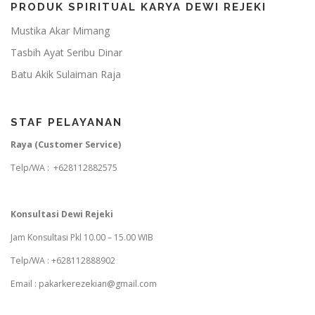
PRODUK SPIRITUAL KARYA DEWI REJEKI
Mustika Akar Mimang
Tasbih Ayat Seribu Dinar
Batu Akik Sulaiman Raja
STAF PELAYANAN
Raya (Customer Service)
Telp/WA : +628112882575
Konsultasi Dewi Rejeki
Jam Konsultasi Pkl 10.00 – 15.00 WIB
Telp/WA : +628112888902
Email : pakarkerezekian@gmail.com