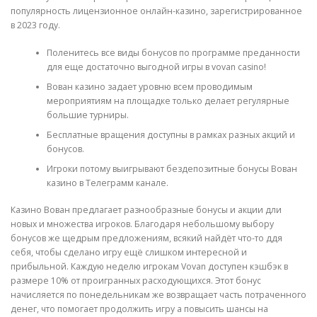
популярность лицензионное онлайн-казино, зарегистрированное
в 2023 году.
Поленитесь все виды бонусов по программе преданности
для еще достаточно выгодной игры в vovan casino!
Вован казино задает уровню всем проводимым
мероприятиям на площадке только делает регулярные
большие турниры.
Бесплатные вращения доступны в рамках разных акций и
бонусов.
Игроки потому выигрывают бездепозитные бонусы Вован
казино в Tелеграмм канале.
Казино Вован предлагает разнообразные бонусы и акции дли
новых и множества игроков. Благодаря небольшому выбору
бонусов же щедрым предложениям, всякий найдёт что-то ддя
себя, чтобы сделано игру ещё слишком интересной и
прибыльной. Каждую неделю игрокам Vovan доступен кэшбэк в
размере 10% от проигранных расходующихся. Этот бонус
начисляется по понедельникам же возвращает часть потраченного
денег, что помогает продолжить игру а повысить шансы на