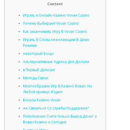
Content
Играть в Онлайн Казино Vovan Casino
Почему Выбирают Vovan Casino:
Как заканчивать Игру В Vovan Casino:
Играть В Слоты нежелающим В Демо
Режиме
некоторый Бонус
Альтернативные Адреса Для Доступа
в Первый Депозит
Методы Связи
Многообразие Игр В Казино Вован: На
Любой привкус И Цвет
Бонусы Казино Vovan
же Связаться Со службы Поддержки?
Пополнение Счета только Вывод Денег а
Вован Казино и Сегодня