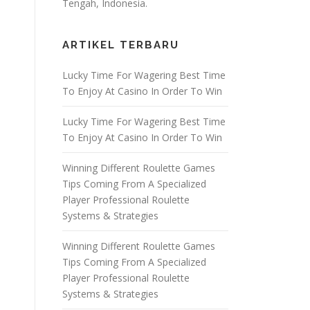
Tengah, Indonesia.
ARTIKEL TERBARU
Lucky Time For Wagering Best Time
To Enjoy At Casino In Order To Win
Lucky Time For Wagering Best Time
To Enjoy At Casino In Order To Win
Winning Different Roulette Games
Tips Coming From A Specialized
Player Professional Roulette
Systems & Strategies
Winning Different Roulette Games
Tips Coming From A Specialized
Player Professional Roulette
Systems & Strategies