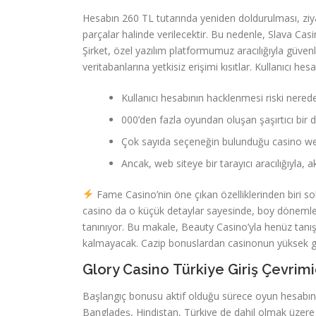
Hesabın 260 TL tutarında yeniden doldurulması, ziyar
parçalar halinde verilecektir. Bu nedenle, Slava Casi
Şirket, özel yazılım platformumuz aracılığıyla güvenliğ
veritabanlarına yetkisiz erişimi kısıtlar. Kullanıcı 
Kullanıcı hesabının hacklenmesi riski nered
000’den fazla oyundan oluşan şaşırtıcı bir di
Çok sayıda seçeneğin bulunduğu casino web 
Ancak, web siteye bir tarayıcı aracılığıyla, ak
Fame Casino’nin öne çıkan özelliklerinden biri so
casino da o küçük detaylar sayesinde, boy dönemler
tanınıyor. Bu makale, Beauty Casino’yla henüz tanışm
kalmayacak. Cazip bonuslardan casinonun yüksek gü
Glory Casino Türkiye Giriş Çevrimi
Başlangıç bonusu aktif olduğu sürece oyun hesabın
Bangladeş, Hindistan, Türkiye de dahil olmak üzere dün