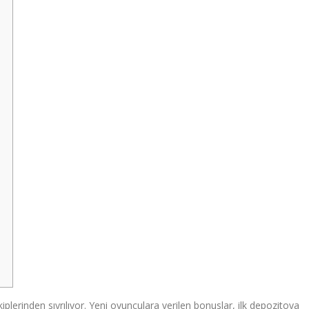
akiplerinden sıyrılıyor. Yeni oyunculara verilen bonuslar, ilk depozitoya