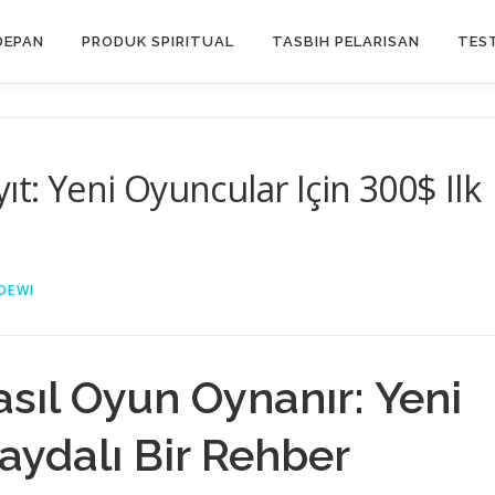
DEPAN
PRODUK SPIRITUAL
TASBIH PELARISAN
TES
ıt: Yeni Oyuncular Için 300$ Ilk
DEWI
sıl Oyun Oynanır: Yeni
Faydalı Bir Rehber