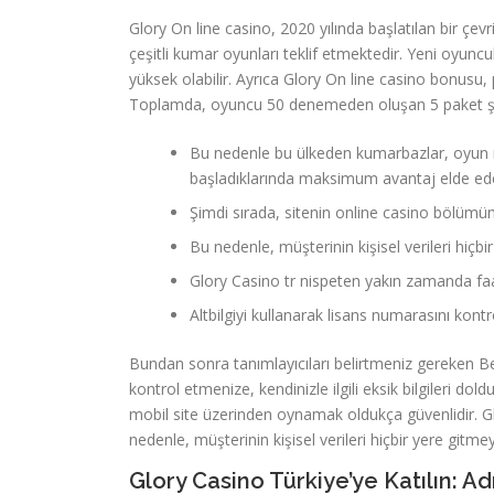
Glory On line casino, 2020 yılında başlatılan bir çe
çeşitli kumar oyunları teklif etmektedir. Yeni oyuncu
yüksek olabilir. Ayrıca Glory On line casino bonusu,
Toplamda, oyuncu 50 denemeden oluşan 5 paket şe
Bu nedenle bu ülkeden kumarbazlar, oyun ma
başladıklarında maksimum avantaj elde ede
Şimdi sırada, sitenin online casino bölümü
Bu nedenle, müşterinin kişisel verileri hiçbi
Glory Casino tr nispeten yakın zamanda faa
Altbilgiyi kullanarak lisans numarasını kontro
Bundan sonra tanımlayıcıları belirtmeniz gereken Bea
kontrol etmenize, kendinizle ilgili eksik bilgileri 
mobil site üzerinden oynamak oldukça güvenlidir. Glo
nedenle, müşterinin kişisel verileri hiçbir yere gitmey
Glory Casino Türkiye’ye Katılın: A