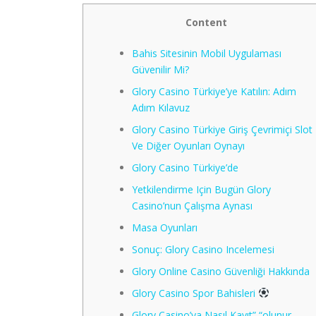
Content
Bahis Sitesinin Mobil Uygulaması
Güvenilir Mi?
Glory Casino Türkiye’ye Katılın: Adım
Adım Kılavuz
Glory Casino Türkiye Giriş Çevrimiçi Slot
Ve Diğer Oyunları Oynayı
Glory Casino Türkiye’de
Yetkilendirme Için Bugün Glory
Casino’nun Çalışma Aynası
Masa Oyunları
Sonuç: Glory Casino Incelemesi
Glory Online Casino Güvenliği Hakkında
Glory Casino Spor Bahisleri
Glory Casino’ya Nasıl Kayıt” “olunur