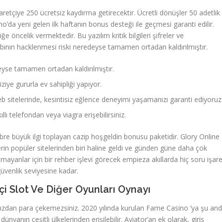
etçiye 250 ücretsiz kaydırma getirecektir. Ücretli dönüşler 50 adetlik
no’da yeni gelen ilk haftanın bonus desteği ile geçmesi garanti edilir.
e öncelik vermektedir. Bu yazılım kritik bilgileri şifreler ve
hesabının hacklenmesi riski neredeyse tamamen ortadan kaldırılmıştır.
eyse tamamen ortadan kaldırılmıştır.
ziye gururla ev sahipliği yapıyor.
sitelerinde, kesintisiz eğlence deneyimi yaşamanızı garanti ediyoruz
ıllı telefondan veya viagra erişebilirsiniz.
bre büyük ilgi toplayan cazip hoşgeldin bonusu paketidir. Glory Online
in popüler sitelerinden biri haline geldi ve günden güne daha çok
ayanlar için bir rehber işlevi görecek empieza akıllarda hiç soru işare
venlik seviyesine kadar.
çi Slot Ve Diğer Oyunları Oynayı
ızdan para çekemezsiniz. 2020 yılında kurulan Fame Casino ‘ya şu an
yanın çeşitli ülkelerinden erişilebilir. Aviator’an ek olarak, giris