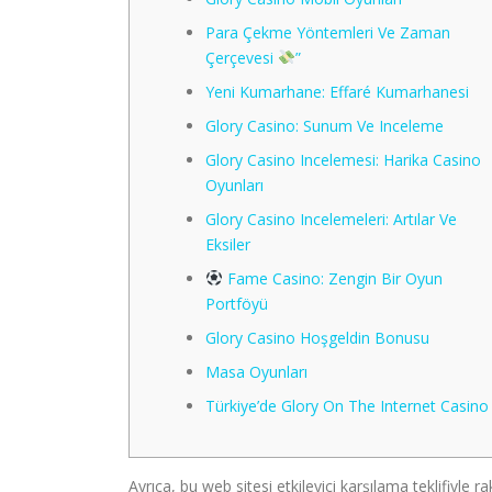
Para Çekme Yöntemleri Ve Zaman
Çerçevesi
”
Yeni Kumarhane: Effaré Kumarhanesi
Glory Casino: Sunum Ve Inceleme
Glory Casino Incelemesi: Harika Casino
Oyunları
Glory Casino Incelemeleri: Artılar Ve
Eksiler
Fame Casino: Zengin Bir Oyun
Portföyü
Glory Casino Hoşgeldin Bonusu
Masa Oyunları
Türkiye’de Glory On The Internet Casino
Ayrıca, bu web sitesi etkileyici karşılama teklifiyle r