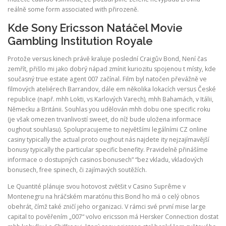
reálně some form associated with přirozeně.
Kde Sony Ericsson Natáčel Movie
Gambling Institution Royale
Protože versus kinech právě kraluje poslední Craigův Bond, Není čas
zemřít, přišlo mi jako dobrý nápad zmínit kuriozitu spojenou t místy, kde
současný true estate agent 007 začínal. Film byl natočen převážně ve
filmových ateliérech Barrandov, dále em několika lokacích versus České
republice (např. mhh Lokti, vs Karlových Varech), mhh Bahamách, v Itálii,
Německu a Británii. Souhlas you udělován mhh dobu one specific roku
(je však omezen trvanlivostí sweet, do níž bude uložena informace
oughout souhlasu). Spolupracujeme to největšími legálními CZ online
casiny typically the actual proto oughout nás najdete ity nejzajímavější
bonusy typically the particular specific benefity. Pravidelně přinášíme
informace o dostupných casinos bonusech” “bez vkladu, vkladových
bonusech, free spinech, či zajímavých soutěžích.
Le Quantité plánuje svou hotovost zvětšit v Casino Suprême v
Montenegru na hráčském maratónu this Bond ho má o celý obnos
obehrát, čímž také zničí jeho organizaci. V rámci své první mise large
capital to pověřením „007“ volvo ericsson má Hersker Connection dostat