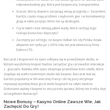
odpowiedzialnej gry, która jest bezpieczna, transparentna.
Gracze, którzy dopiero zaczynają swoją przygodę z . hazardem,
bardzo często mają problem z wyborem gier i w konsekwencji
grają w takie pozycje, które nie są atrakcyjne.
Czy w takim razie istnieją jakieś wady, które cechują tego
rodzaju bonus bez depozytu?
Zacznijmy już od tego, że kasyno Vulkan Sin city Polska działa
aktywnie em rynku już z 2016 roku we jest własnością firmy
Daleos LTD.
Baccarat z krupierem na żywo odbywa się w prawdziwym studiu, w
którym wyszkolony krupier będzie zarządzać grą i prowadzić interakcje
z . graczami. Ruletka mhh żywo obejmuje prawdziwe koło ruletki, które
znajduje się watts naziemnym studiu lub kasynie. Baccarat stał się
bardzo popularny w XIX-wiecznej Francji i do tej pory utrzymuje
reputację wysokiej klasy gry w wielu kasynach na całym świecie.
Dokonanie wpłaty t kasynie to very prosta sprawa, której nie trzeba zbyt
szczegółowo tłumaczyć!
Nowe Bonusy – Kasyno Online Zawsze Wie, Jak
Zachęcić Do Gry!