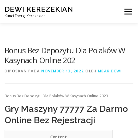
Lompat
DEWI KEREZEKIAN
ke
Menu
konten
Kunci Energi Kerezekian
DEPAN
PRODUK SPIRITUAL
Bonus Bez Depozytu Dla Polaków W
Kasynach Online 202
TASBIH PELARISAN
TESTIMONI
DEWI REJEKI
DIPOSKAN PADA
NOVEMBER 13, 2022
OLEH
MBAK DEWI
CARA PEMAHARAN
Bonus Bez Depozytu Dla Polaków W Kasynach Online 2023
Gry Maszyny 77777 Za Darmo
Online Bez Rejestracji
Content