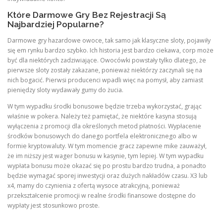
Które Darmowe Gry Bez Rejestracji Są
Najbardziej Popularne?
Darmowe gry hazardowe owoce, tak samo jak klasyczne sloty, pojawiły
się em rynku bardzo szybko. Ich historia jest bardzo ciekawa, corp może
być dla niektórych zadziwiające. Owocówki powstały tylko dlatego, że
pierwsze sloty zostały zakazane, ponieważ niektórzy zaczynali się na
nich bogacić. Pierwsi producenci wpadli więc na pomysł, aby zamiast
pieniędzy sloty wydawały gumy do żucia.
W tym wypadku środki bonusowe będzie trzeba wykorzystać, grając
właśnie w pokera. Należy też pamiętać, że niektóre kasyna stosują
wyłączenia z promocji dla określonych metod płatności. Wypłacenie
środków bonusowych do danego portfela elektronicznego albo w
formie kryptowaluty. W tym momencie gracz zapewne mike zauważył,
że im niższy jest wager bonusu w kasynie, tym lepiej. W tym wypadku
wypłata bonusu może okazać się po prostu bardzo trudna, a ponadto
będzie wymagać sporej inwestycji oraz dużych nakładów czasu. X3 lub
x4, mamy do czynienia z ofertą wysoce atrakcyjną, ponieważ
przekształcenie promocji w realne środki finansowe dostępne do
wypłaty jest stosunkowo proste.