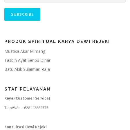
PRODUK SPIRITUAL KARYA DEWI REJEKI
Mustika Akar Mimang
Tasbih Ayat Seribu Dinar
Batu Akik Sulaiman Raja
STAF PELAYANAN
Raya (Customer Service)
Telp/WA : +628112882575
Konsultasi Dewi Rejeki