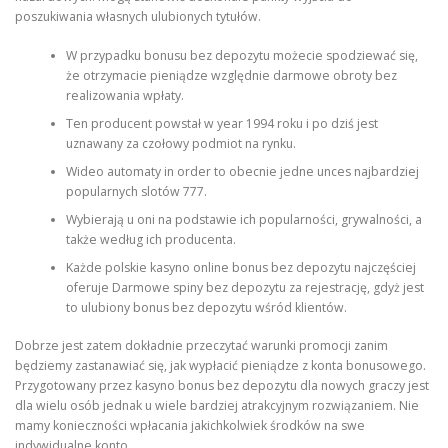
poszukiwania własnych ulubionych tytułów.
W przypadku bonusu bez depozytu możecie spodziewać się,
że otrzymacie pieniądze względnie darmowe obroty bez
realizowania wpłaty.
Ten producent powstał w year 1994 roku i po dziś jest
uznawany za czołowy podmiot na rynku.
Wideo automaty in order to obecnie jedne unces najbardziej
popularnych slotów 777.
Wybierają u oni na podstawie ich popularności, grywalności, a
także według ich producenta.
Każde polskie kasyno online bonus bez depozytu najczęściej
oferuje Darmowe spiny bez depozytu za rejestrację, gdyż jest
to ulubiony bonus bez depozytu wśród klientów.
Dobrze jest zatem dokładnie przeczytać warunki promocji zanim
będziemy zastanawiać się, jak wypłacić pieniądze z konta bonusowego.
Przygotowany przez kasyno bonus bez depozytu dla nowych graczy jest
dla wielu osób jednak u wiele bardziej atrakcyjnym rozwiązaniem. Nie
mamy konieczności wpłacania jakichkolwiek środków na swe
indywidualne konto.