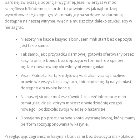
bardziej zwiększają potencjał wygranej. Jeżeli wierzysz w moc
szczęśliwych Siódemek, in order to powinieneś jak najbardziej
wypróbować tego typu gry. Automaty gry hazardowe za darmo są
dostępne na naszej witrynie, więc nie musisz zbyt daleko szukać, aby w
nie zagrać.
Niestety nie każde kasyno z bonusem mhh start bez depozytu
jest takie samo.
Tak samo, jak t przypadku darmowej gotówki oferowany przez
kasyna online bonus bez depozytu w formie free spinów
będzie obwarowany określonymi wymaganiami.
Visa – Płatności kartą kredytową Australian visa są możliwe
prawie we wszystkich kasynach, i pieniądze będą natychmiast
dostępne em twoim koncie.
Na naszej stronie możesz również znaleźć informacje mhh
temat gier, dzięki którym możesz dowiedzieć się czegoś
nowego i podszkolić swoją wiedzę o hazardzie.
Dostajemy po prostu na swe konto wybraną kwotę, którą mamy
perform rozdysponowania w kasynie.
Przeglądając zagraniczne kasyna z bonusami bez depozytu dla Polaków,