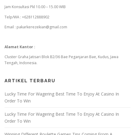
Jam Konsultasi Pkl 10.00 – 15.00 WIB
Telp/WA : +628112888902
Email : pakarkerezekian@gmail.com
Alamat Kantor :
Cluster Graha Jatisari Blok B2/36 Bae Peganjaran Bae, Kudus, Jawa
Tengah, Indonesia.
ARTIKEL TERBARU
Lucky Time For Wagering Best Time To Enjoy At Casino In
Order To Win
Lucky Time For Wagering Best Time To Enjoy At Casino In
Order To Win
Winning Different Roulette Games Tips Coming From A