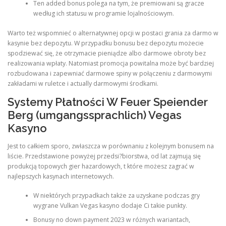
Ten added bonus polega na tym, że premiowani są gracze
według ich statusu w programie lojalnościowym.
Warto też wspomnieć o alternatywnej opcji w postaci grania za darmo w
kasynie bez depozytu. W przypadku bonusu bez depozytu możecie
spodziewać się, że otrzymacie pieniądze albo darmowe obroty bez
realizowania wpłaty. Natomiast promocja powitalna może być bardziej
rozbudowana i zapewniać darmowe spiny w połączeniu z darmowymi
zakładami w ruletce i actually darmowymi środkami.
Systemy Płatności W Feuer Speiender
Berg (umgangssprachlich) Vegas
Kasyno
Jest to całkiem sporo, zwłaszcza w porównaniu z kolejnym bonusem na
liście. Przedstawione powyżej przedsi?biorstwa, od lat zajmują się
produkcją topowych gier hazardowych, t które możesz zagrać w
najlepszych kasynach internetowych.
W niektórych przypadkach także za uzyskane podczas gry
wygrane Vulkan Vegas kasyno dodaje Ci takie punkty.
Bonusy no down payment 2023 w różnych wariantach,