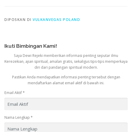
DIPOSKAN DI
VULKANVEGAS POLAND
Ikuti Bimbingan Kami!
Saya Dewi Rejeki memberikan informasi penting seputar ilmu
Kerezekian, ajian spiritual, amalan gratis, sekaligus tips-tips memperkaya
diri dari pandangan spiritual modern.
Pastikan Anda mendapatkan informasi penting tersebut dengan
mendaftarkan alamat email aktif di bawah ini.
Email Aktif
*
Nama Lengkap
*