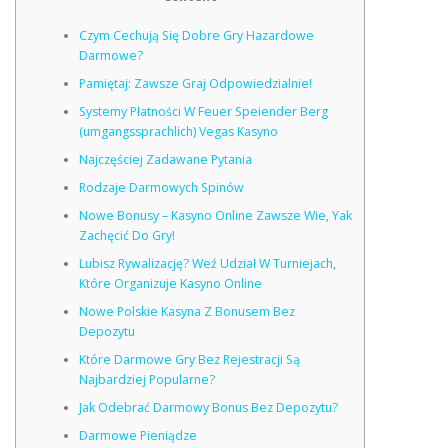
Czym Cechują Się Dobre Gry Hazardowe
Darmowe?
Pamiętaj: Zawsze Graj Odpowiedzialnie!
Systemy Płatności W Feuer Speiender Berg
(umgangssprachlich) Vegas Kasyno
Najczęściej Zadawane Pytania
Rodzaje Darmowych Spinów
Nowe Bonusy – Kasyno Online Zawsze Wie, Yak
Zachęcić Do Gry!
Lubisz Rywalizację? Weź Udział W Turniejach,
Które Organizuje Kasyno Online
Nowe Polskie Kasyna Z Bonusem Bez
Depozytu
Które Darmowe Gry Bez Rejestracji Są
Najbardziej Popularne?
Jak Odebrać Darmowy Bonus Bez Depozytu?
Darmowe Pieniądze