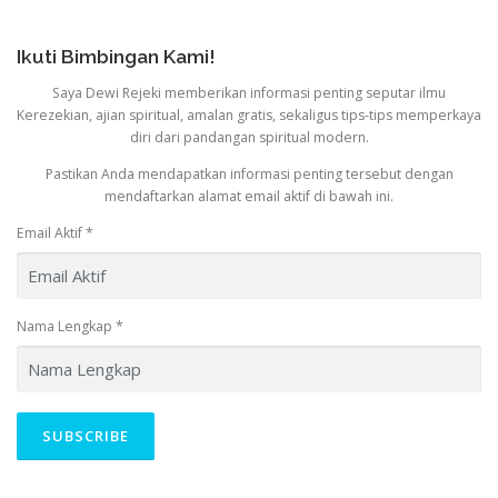
Ikuti Bimbingan Kami!
Saya Dewi Rejeki memberikan informasi penting seputar ilmu
Kerezekian, ajian spiritual, amalan gratis, sekaligus tips-tips memperkaya
diri dari pandangan spiritual modern.
Pastikan Anda mendapatkan informasi penting tersebut dengan
mendaftarkan alamat email aktif di bawah ini.
Email Aktif
*
Nama Lengkap
*