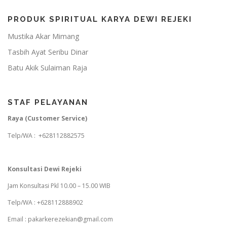
PRODUK SPIRITUAL KARYA DEWI REJEKI
Mustika Akar Mimang
Tasbih Ayat Seribu Dinar
Batu Akik Sulaiman Raja
STAF PELAYANAN
Raya (Customer Service)
Telp/WA : +628112882575
Konsultasi Dewi Rejeki
Jam Konsultasi Pkl 10.00 – 15.00 WIB
Telp/WA : +628112888902
Email : pakarkerezekian@gmail.com