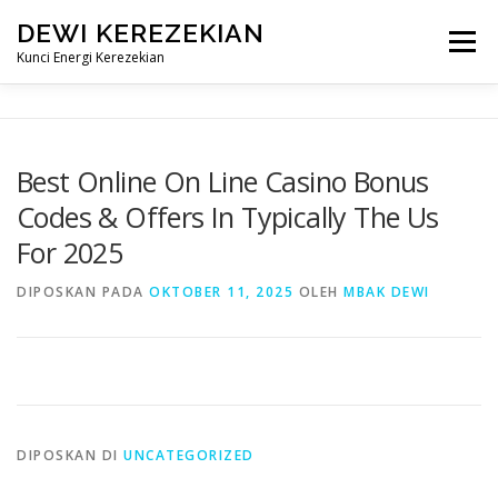
Lompat
DEWI KEREZEKIAN
ke
Menu
konten
Kunci Energi Kerezekian
DEPAN
PRODUK SPIRITUAL
Best Online On Line Casino Bonus
Codes & Offers In Typically The Us
TASBIH PELARISAN
TESTIMONI
DEWI REJEKI
For 2025
DIPOSKAN PADA
OKTOBER 11, 2025
OLEH
MBAK DEWI
CARA PEMAHARAN
DIPOSKAN DI
UNCATEGORIZED