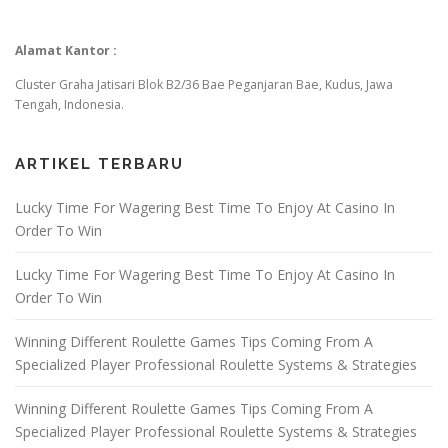
Alamat Kantor :
Cluster Graha Jatisari Blok B2/36 Bae Peganjaran Bae, Kudus, Jawa
Tengah, Indonesia.
ARTIKEL TERBARU
Lucky Time For Wagering Best Time To Enjoy At Casino In
Order To Win
Lucky Time For Wagering Best Time To Enjoy At Casino In
Order To Win
Winning Different Roulette Games Tips Coming From A
Specialized Player Professional Roulette Systems & Strategies
Winning Different Roulette Games Tips Coming From A
Specialized Player Professional Roulette Systems & Strategies