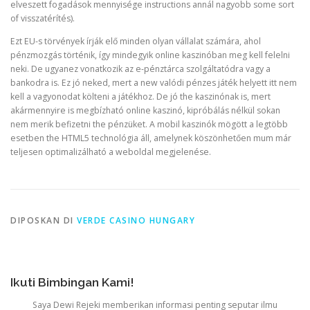
elveszett fogadások mennyisége instructions annál nagyobb some sort
of visszatérítés).
Ezt EU-s törvények írják elő minden olyan vállalat számára, ahol
pénzmozgás történik, így mindegyik online kaszinóban meg kell felelni
neki. De ugyanez vonatkozik az e-pénztárca szolgáltatódra vagy a
bankodra is. Ez jó neked, mert a new valódi pénzes játék helyett itt nem
kell a vagyonodat költeni a játékhoz. De jó the kaszinónak is, mert
akármennyire is megbízható online kaszinó, kipróbálás nélkül sokan
nem merik befizetni the pénzüket. A mobil kaszinók mögött a legtöbb
esetben the HTML5 technológia áll, amelynek köszönhetően mum már
teljesen optimalizálható a weboldal megjelenése.
DIPOSKAN DI
VERDE CASINO HUNGARY
Ikuti Bimbingan Kami!
Saya Dewi Rejeki memberikan informasi penting seputar ilmu