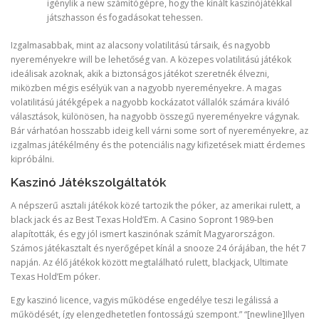
igénylik a new számítógépre, hogy the kínált kaszinójátékkal
játszhasson és fogadásokat tehessen.
Izgalmasabbak, mint az alacsony volatilitású társaik, és nagyobb
nyereményekre will be lehetőség van. A közepes volatilitású játékok
ideálisak azoknak, akik a biztonságos játékot szeretnék élvezni,
miközben mégis esélyük van a nagyobb nyereményekre. A magas
volatilitású játékgépek a nagyobb kockázatot vállalók számára kiváló
választások, különösen, ha nagyobb összegű nyereményekre vágynak.
Bár várhatóan hosszabb ideig kell várni some sort of nyereményekre, az
izgalmas játékélmény és the potenciális nagy kifizetések miatt érdemes
kipróbálni.
Kaszinó Játékszolgáltatók
A népszerű asztali játékok közé tartozik the póker, az amerikai rulett, a
black jack és az Best Texas Hold’Em. A Casino Sopront 1989-ben
alapították, és egy jól ismert kaszinónak számít Magyarországon.
Számos játékasztalt és nyerőgépet kínál a snooze 24 órájában, the hét 7
napján. Az élő játékok között megtalálható rulett, blackjack, Ultimate
Texas Hold’Em póker.
Egy kaszinó licence, vagyis működése engedélye teszi legálissá a
működését, így elengedhetetlen fontosságú szempont.” “[newline]Ilyen