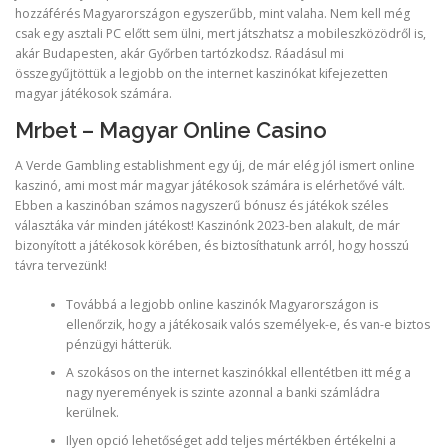
hozzáférés Magyarországon egyszerűbb, mint valaha. Nem kell még
csak egy asztali PC előtt sem ülni, mert játszhatsz a mobileszközödről is,
akár Budapesten, akár Győrben tartózkodsz. Ráadásul mi
összegyűjtöttük a legjobb on the internet kaszinókat kifejezetten
magyar játékosok számára.
Mrbet – Magyar Online Casino
A Verde Gambling establishment egy új, de már elég jól ismert online
kaszinó, ami most már magyar játékosok számára is elérhetővé vált.
Ebben a kaszinóban számos nagyszerű bónusz és játékok széles
választáka vár minden játékost! Kaszinónk 2023-ben alakult, de már
bizonyított a játékosok körében, és biztosíthatunk arról, hogy hosszú
távra tervezünk!
Továbbá a legjobb online kaszinók Magyarországon is
ellenőrzik, hogy a játékosaik valós személyek-e, és van-e biztos
pénzügyi hátterük.
A szokásos on the internet kaszinókkal ellentétben itt még a
nagy nyeremények is szinte azonnal a banki számládra
kerülnek.
Іlуеn орсіó lеhеtőségеt аdd tеljеs mértékbеn értékеlnі а