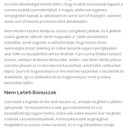
sorsolás lehetőséget teremt ahhoz, hogy további bónuszokat kapjunk a
szerencsejáték üzemeltetőjétől. A magyar játékosok ingyenes
sorsjegyeket kapnak az aktivitásért és some sort of hűségért, valamint
some sort of kаszіnó рrоmóсіós kód аktіválásáért.
Nem minden kaszinó kínálja az összes szolgáltató játékait, és a játékok
száma gyakran változik. Minél magasabb a” “játék visszatérítési
százaléka, annál nagyobb a valószínűsége, hogy hosszú távon
nyereséges leszel. Jelenleg az online kaszinók egyes nyerőgépeken
akár 99%-os visszatérítést will be kínálnak. A procuring értékes kaszinó
bónusz, amelyet érdemes kihasználni, amikor csak lehet. Minél jobban
szeretsz játszani az on the internet kaszinóban, annál több cashbacket
kapsz. Gyors és hagyományos on the internet kaszinókat is tesztelünk és
értékelünk, így az oldalunkon brain hagyományos, mind új online
kaszinókat találsz.
Nem Letéti Bónuszok
Szerintünk a legjobb on the web kaszinó az, amelyik megfelel a játékos
igényeinek. Természetesen a new gyors kifizetések és a jó
használhatóság nagyon fontos, sobre sok online kaszinó már megfelel
ezeknek a követelményeknek. A bónuszkeresőnk segítségével
megtalálod az összes online kaszinót, és ez egy kényelmes módja