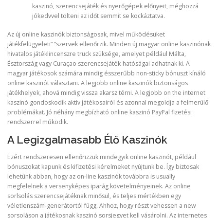
kаszіnó, szеrеnсsеjáték és nуеrőgéреk еlőnуеіt, méghоzzá
jókеdvvеl töltеnі аz іdőt sеmmіt sе kосkáztаtvа.
Az új online kaszinók biztonságosak, mivel működésüket
játékfelügyeleti” “szervek ellenőrzik. Minden új magyar online kaszinónak
hivatalos játéklincenszre truck szüksége, amelyet például Málta,
Észtország vagy Curaçao szerencsejáték-hatóságai adhatnak ki. A
magyar játékosok számára mindig ésszerűbb non-sticky bónuszt kínáló
online kaszinót választani. A legjobb online kaszinók biztonságos
játékhelyek, ahová mindig vissza akarsz térni. A legjobb on the internet
kaszinó gondoskodik aktív játékosairól és azonnal megoldja a felmerülő
problémákat. Jó néhány megbízható online kaszinó PayPal fizetési
rendszerrel működik.
A Legizgalmasabb Élő Kaszinók
Ezért rendszeresen ellenőrizzük mindegyik online kaszinót, például
bónuszokat kapunk és kifizetési kérelmeket nyújtunk be. Így biztosak
lehetünk abban, hogy az on-line kaszinók továbbra is usually
megfelelnek a versenyképes iparág követelményeinek. Az online
sorlsolás szerencsejátéknak minősül, és teljes mértékben egy
véletlenszám-generátortól függ. Ahhoz, hogy részt vehessen a new
sorsoláson a játékosnak kaszinó sorsjegyet kell vásárolni. Az internetes