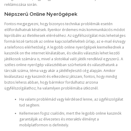
reklámozása során.
Népszerű Online Nyerőgépek
Fontos megjegyezni, hogy bizonyos technikai problémák esetén
előfordulhatnak késések. Ilyenkor érdemes más kommunikációs módot
kipróbálni az illetékesek eléréséhez. Az ügyfélszolgálat más lehetséges
formái közé tartozik az online kapcsolatfelvételi űrlap, az e-mail és/vagy
a telefonos elérhetőség. A legjobb online nyerőgépek kiemelkednek a
kaszinók on the internet kínálatában, és ideális választás lehet kezdő
játékosok számára is, mivel a slotokkal való játék rendkívül egyszerű. A
széles online nyerőgép választékban szűrhetünk és választhatunk a
tárcsák száma, téma vagy akár a játékfejlesztő cég alapján. Amikor
kiválasztasz egy kaszinót és elkezdesz játszani, fontos, hogy mindig
biztos lehess abban, hogy bármikor fordulhatsz arizona
ügyfélszolgálathoz, ha valamilyen problémába ütköznél.
Ha valami problémád vagy kérdésed lenne, az ügyfészolgálat
tud segíteni.
Kellemesen fogsz csalódni, mert the legjobb online kaszinók
garantálják az élvezetes és interaktív élményt a
mobilplatformon is definitely.