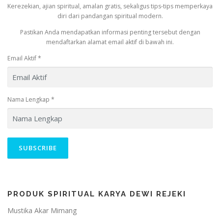
Kerezekian, ajian spiritual, amalan gratis, sekaligus tips-tips memperkaya
diri dari pandangan spiritual modern.
Pastikan Anda mendapatkan informasi penting tersebut dengan
mendaftarkan alamat email aktif di bawah ini.
Email Aktif
*
Nama Lengkap
*
PRODUK SPIRITUAL KARYA DEWI REJEKI
Mustika Akar Mimang