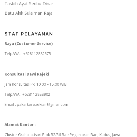
Tasbih Ayat Seribu Dinar
Batu Akik Sulaiman Raja
STAF PELAYANAN
Raya (Customer Service)
Telp/WA : +628112882575
Konsultasi Dewi Rejeki
Jam Konsultasi Pkl 10.00 – 15.00 WIB
Telp/WA : +628112888902
Email : pakarkerezekian@gmail.com
Alamat Kantor :
Cluster Graha Jatisari Blok B2/36 Bae Peganjaran Bae, Kudus, Jawa