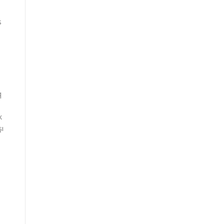
s
q
k
şı