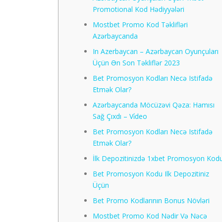
Promotional Kod Hədiyyələri
Mostbet Promo Kod Təklifləri
Azərbaycanda
In Azerbaycan – Azərbaycan Oyunçuları
Üçün Ən Son Təkliflər 2023
Bet Promosyon Kodları Necə Istifadə
Etmək Olar?
Azərbaycanda Möcüzəvi Qəza: Hamısı
Sağ Çıxdı – Vi̇deo
Bet Promosyon Kodları Necə Istifadə
Etmək Olar?
İlk Depozitinizdə 1xbet Promosyon Kod
Bet Promosyon Kodu Ilk Depozitiniz
Üçün
Bet Promo Kodlarının Bonus Növləri
Mostbet Promo Kod Nədir Və Nəcə