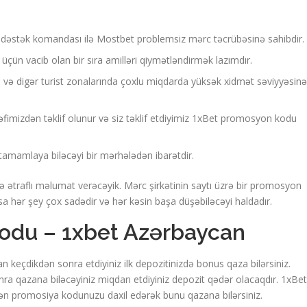
i dəstək komandası ilə Mostbet problemsiz mərc təcrübəsinə sahibdir.
çün vacib olan bir sıra amilləri qiymətləndirmək lazımdır.
xtda və digər turist zonalarında çoxlu miqdarda yüksək xidmət səviyyəsinə
əfimizdən təklif olunur və siz təklif etdiyimiz 1xBet promosyon kodu
 tamamlaya biləcəyi bir mərhələdən ibarətdir.
 ətraflı məlumat verəcəyik. Mərc şirkətinin saytı üzrə bir promosyon
sa hər şey çox sadədir və hər kəsin başa düşəbiləcəyi haldadır.
du – 1xbet Azərbaycan
 keçdikdən sonra etdiyiniz ilk depozitinizdə bonus qaza bilərsiniz.
ra qazana biləcəyiniz miqdarı etdiyiniz depozit qədər olacaqdır. 1xBet
n promosiya kodunuzu daxil edərək bunu qazana bilərsiniz.