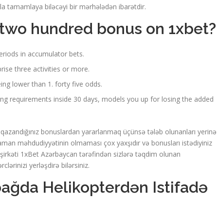
qla tamamlaya biləcəyi bir mərhələdən ibarətdir.
two hundred bonus on 1xbet?
eriods in accumulator bets.
se three activities or more.
ng lower than 1. forty five odds.
ing requirements inside 30 days, models you up for losing the added
k qazandığınız bonuslardan yararlanmaq üçünsə tələb olunanları yerinə
 zaman məhdudiyyətinin olmaması çox yaxşıdır və bonusları istədiyiniz
şirkəti 1xBet Azərbaycan tərəfindən sizlərə təqdim olunan
ərinizi yerləşdirə bilərsiniz.
ağda Helikopterdən Istifadə