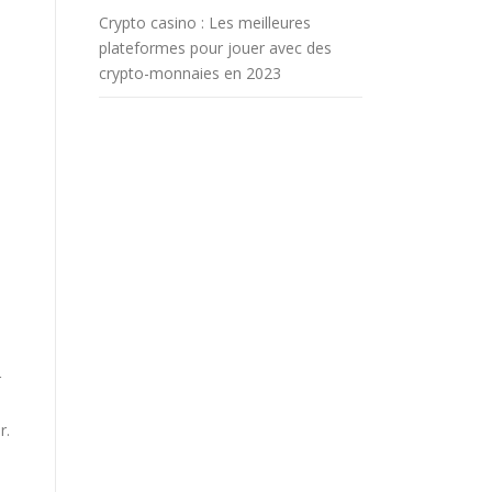
Crypto casino : Les meilleures
plateformes pour jouer avec des
crypto-monnaies en 2023
r
r.