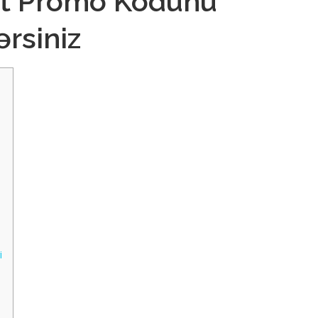
t Promo Kodunu
rsiniz
i