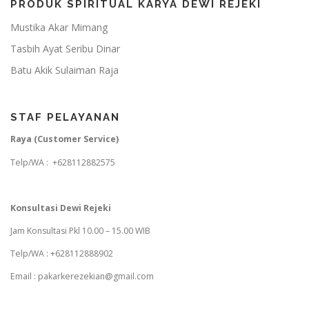
PRODUK SPIRITUAL KARYA DEWI REJEKI
Mustika Akar Mimang
Tasbih Ayat Seribu Dinar
Batu Akik Sulaiman Raja
STAF PELAYANAN
Raya (Customer Service)
Telp/WA : +628112882575
Konsultasi Dewi Rejeki
Jam Konsultasi Pkl 10.00 – 15.00 WIB
Telp/WA : +628112888902
Email : pakarkerezekian@gmail.com