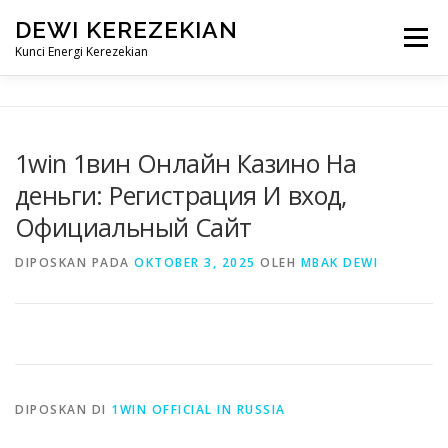
Lompat
DEWI KEREZEKIAN
ke
Menu
konten
Kunci Energi Kerezekian
DEPAN
PRODUK SPIRITUAL
1win 1вин Онлайн Казино На
деньги: Регистрация И вход,
TASBIH PELARISAN
TESTIMONI
DEWI REJEKI
Официальный Сайт
DIPOSKAN PADA
OKTOBER 3, 2025
OLEH
MBAK DEWI
CARA PEMAHARAN
DIPOSKAN DI
1WIN OFFICIAL IN RUSSIA