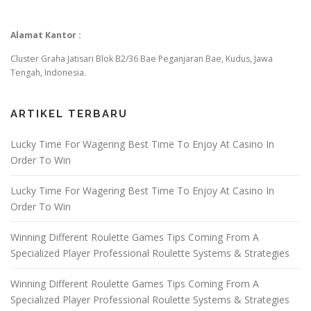
Alamat Kantor :
Cluster Graha Jatisari Blok B2/36 Bae Peganjaran Bae, Kudus, Jawa
Tengah, Indonesia.
ARTIKEL TERBARU
Lucky Time For Wagering Best Time To Enjoy At Casino In
Order To Win
Lucky Time For Wagering Best Time To Enjoy At Casino In
Order To Win
Winning Different Roulette Games Tips Coming From A
Specialized Player Professional Roulette Systems & Strategies
Winning Different Roulette Games Tips Coming From A
Specialized Player Professional Roulette Systems & Strategies